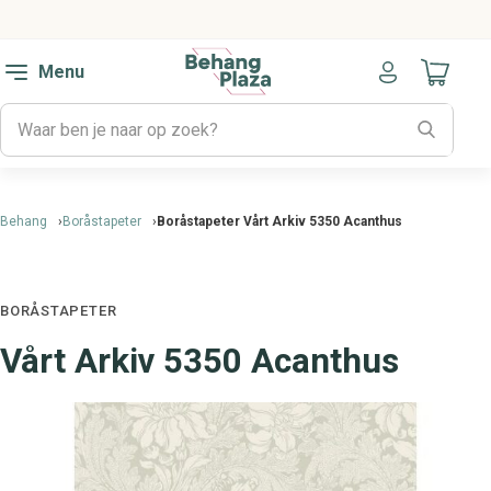
Menu
Naar mijn
Behang
Boråstapeter
Boråstapeter Vårt Arkiv 5350 Acanthus
BORÅSTAPETER
Vårt Arkiv 5350 Acanthus