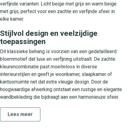
verfijnde varianten: Licht beige met grijs en warm beige
met grijs, perfect voor een zachte en verfijnde sfeer in
elke kamer.
Stijlvol design en veelzijdige
toepassingen
Dit klassieke behang is voorzien van een gedetailleerd
bloemmotief dat luxe en verfijning uitstraalt. De zachte
kleurencombinatie past moeiteloos in diverse
interieurstijlen en geeft je woonkamer, slaapkamer of
kantoorruimte net dat extra vleugje design. Door de
hoogwaardige afwerking ontstaat een rustige en elegante
wandbekleding die bijdraagt aan een harmonieuze sfeer.
Over de collectie Vårt Arkiv
Lees meer
De collectie Vårt Arkiv brengt een unieke mix van klassiek
en modern design. Elk behang uit deze serie is ontstaan