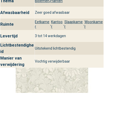
Thema
Bloemen
,
Planten
onze winkels. Je profiteert van professioneel advies,
ruime voorraad en persoonlijk contact. Laat je inspireren
Afwasbaarheid
Zeer goed afwasbaar
door ons uitgebreide assortiment design behang en vind
Eetkame
Kantoo
Slaapkame
Woonkame
de perfecte wandbekleding voor jouw stijlvolle interieur.
Ruimte
,
,
,
r
r
r
r
Levertijd
3 tot 14 werkdagen
Lichtbestendighe
Uitstekend lichtbestendig
id
Manier van
Vochtig verwijderbaar
verwijdering