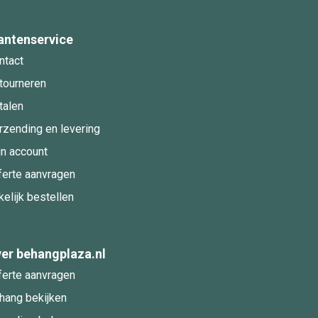
antenservice
ntact
tourneren
talen
rzending en levering
jn account
ferte aanvragen
kelijk bestellen
er behangplaza.nl
ferte aanvragen
hang bekijken