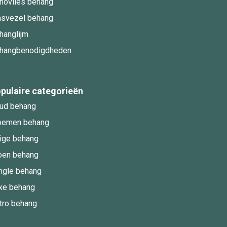
novlies behang
asvezel behang
hanglijm
hangbenodigdheden
pulaire categorieën
ud behang
oemen behang
ige behang
oen behang
ngle behang
xe behang
tro behang