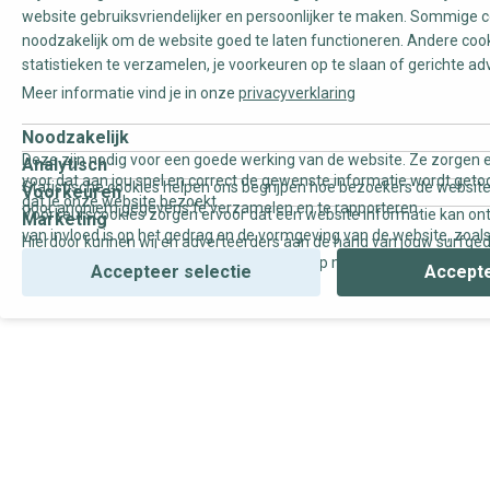
website gebruiksvriendelijker en persoonlijker te maken. Sommige c
noodzakelijk om de website goed te laten functioneren. Andere coo
statistieken te verzamelen, je voorkeuren op te slaan of gerichte ad
Reset
Meer informatie vind je in onze
privacyverklaring
Behangbenodigdheden
Noodzakelijk
Deze zijn nodig voor een goede werking van de website. Ze zorgen e
Analytisch
Aandrukroller
voor dat aan jou snel en correct de gewenste informatie wordt geto
Statistische cookies helpen ons begrijpen hoe bezoekers de website
Voorkeuren
dat je onze website bezoekt.
door anoniem gegevens te verzamelen en te rapporteren.
Afbreekmesjes
Voorkeurscookies zorgen ervoor dat een website informatie kan on
Marketing
van invloed is op het gedrag en de vormgeving van de website, zoals
Hierdoor kunnen wij en adverteerders aan de hand van jouw surfge
Afdekmateriaal
uw voorkeur of de regio waar u woont.
gepersonaliseerde online advertenties en op maat gemaakte conten
Accepteer selectie
Accepte
Behangafsteker & Schraper
Behangafstomer
Behanglijm Roller
Behangliniaal
Behangschaar