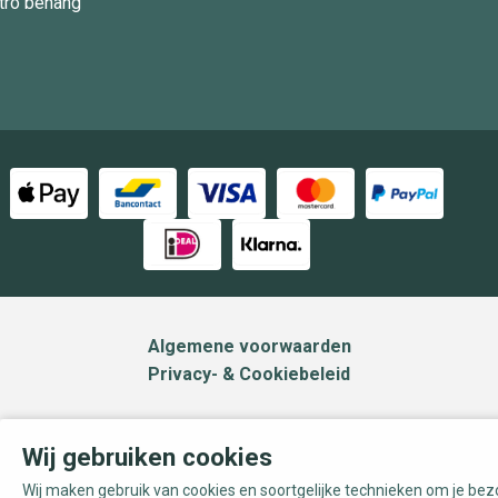
tro behang
Algemene voorwaarden
Privacy- & Cookiebeleid
Wij gebruiken cookies
Wij maken gebruik van cookies en soortgelijke technieken om je be