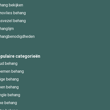
hang bekijken
novlies behang
asvezel behang
hanglijm
hangbenodigdheden
pulaire categorieën
ud behang
oemen behang
ige behang
oen behang
ngle behang
xe behang