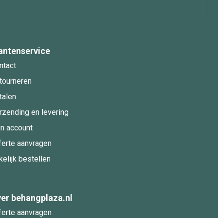
antenservice
ntact
tourneren
talen
rzending en levering
jn account
ferte aanvragen
kelijk bestellen
er behangplaza.nl
ferte aanvragen