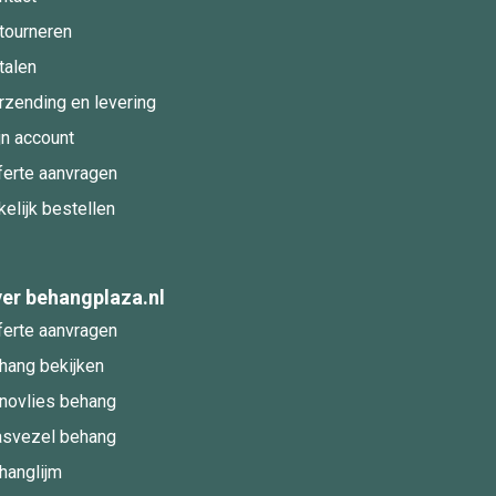
tourneren
talen
rzending en levering
jn account
ferte aanvragen
kelijk bestellen
er behangplaza.nl
ferte aanvragen
hang bekijken
novlies behang
asvezel behang
hanglijm