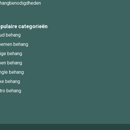
hangbenodigdheden
pulaire categorieën
ud behang
oemen behang
ige behang
oen behang
ngle behang
xe behang
tro behang