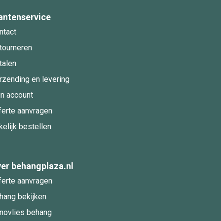
antenservice
ntact
tourneren
talen
rzending en levering
jn account
ferte aanvragen
kelijk bestellen
er behangplaza.nl
ferte aanvragen
hang bekijken
novlies behang