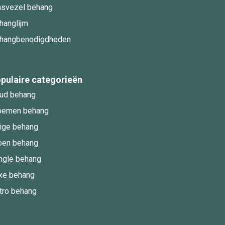
asvezel behang
hanglijm
hangbenodigdheden
pulaire categorieën
ud behang
oemen behang
ige behang
oen behang
ngle behang
xe behang
tro behang