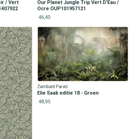
r / Vert
Our Planet Jungle Trip Vert D'Eau /
1407922
Ocre OUP101957121
46,40
Zambaiti Parati
Elie Saab editie 18 - Groen
48,95