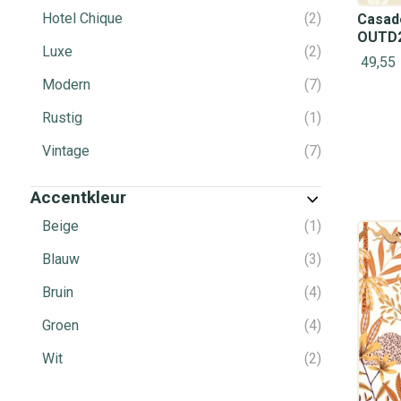
Hotel Chique
2
Casade
OUTD2
Luxe
2
49,55
Modern
7
Rustig
1
Vintage
7
Accentkleur
Beige
1
Blauw
3
Bruin
4
Groen
4
Wit
2