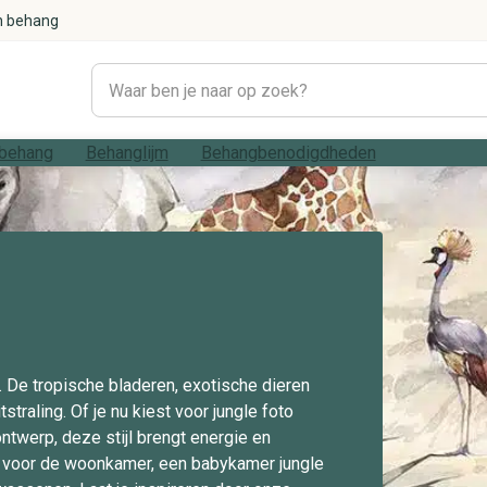
n behang
behang
Behanglijm
Behangbenodigdheden
#1021 (geen titel)
Woonkamer
Betonlook
Bladeren
Strepen
Modern
. De tropische bladeren, exotische dieren
traling. Of je nu kiest voor jungle foto
ntwerp, deze stijl brengt energie en
al voor de woonkamer, een babykamer jungle
#1033 (geen titel)
Geometrisch
Slaapkamer
Grafisch
Marmer
Rustig