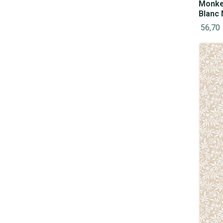
Monkey
Blanc
56,70