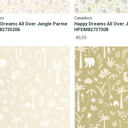
co
Casadeco
 Dreams All Over Jungle Parme
Happy Dreams All Over J
82735206
HPDM82737308
49,55
#1028 (geen titel)
Jongenskamer
Visgraat
Natuur
Tegel
Luxe
#1020 (geen titel)
Peuterkamer
Ouderwets
Metaal
Effen
Zee
#1029 (geen titel)
Meisjeskamer
Jugendstil
Bloesem
Linnen