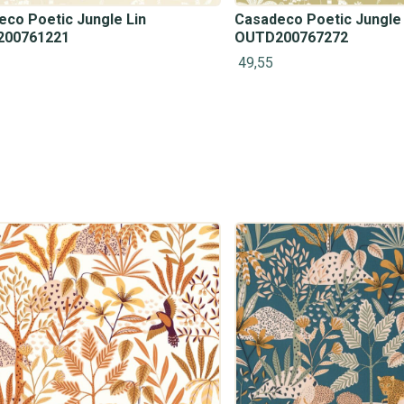
co Poetic Jungle Lin
Casadeco Poetic Jungle 
00761221
OUTD200767272
49,55
#1022 (geen titel)
Fotobehang
Babykamer
Klassiek
Dieren
#1019 (geen titel)
Scandinavisch
Planten