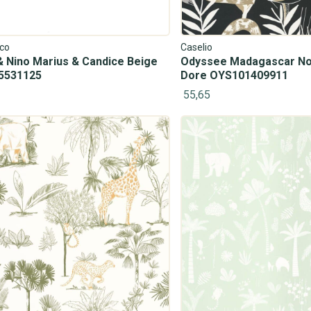
co
Caselio
 Nino Marius & Candice Beige
Odyssee Madagascar Noir
5531125
Dore OYS101409911
55,65