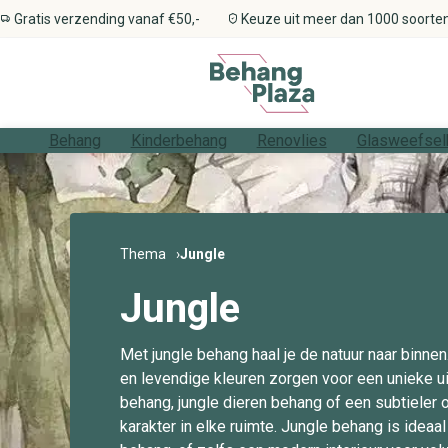
Gratis verzending vanaf €50,-
Keuze uit meer dan 1000 soorte
Behang
Kinderbehang
Renovlies
Glasweefsel
Stijlen
Alle kinderbehang
Types
Types
Benodigdheden
Alle stijlen
Alle patronen
Alle thema's
Alle materialen
Alle kleuren
Alle ruimtes
Patronen
Kinderkamer
Alle renovliesbehang
Alle glasweefselbehang
Gereedschap
Thema’s
Meisjeskamer
Professioneel renovliesbehang
Professioneel glasweefselbehang
Rollers, kwasten en borstels
Materialen
Jongenskamer
Voordelig renovliesbehang
Voordelig glasweefselbehang
Ontvetter & schoonmaakmiddelen
Thema
Jungle
Kleuren
Babykamer
Kit & vulmiddelen
Ruimtes
Peuterkamer
Behangtape
Jungle
Primer & voorstrijk
Afdekmateriaal
Met jungle behang haal je de natuur naar binnen
Behangverwijderaar
en levendige kleuren zorgen voor een unieke uits
behang, jungle dieren behang of een subtieler o
karakter in elke ruimte. Jungle behang is idea