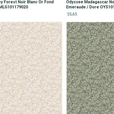
 Forest Noir Blanc Or Fond
Odyssee Madagascar Noi
 MLG101179020
Emeraude / Dore OYS10
55,65