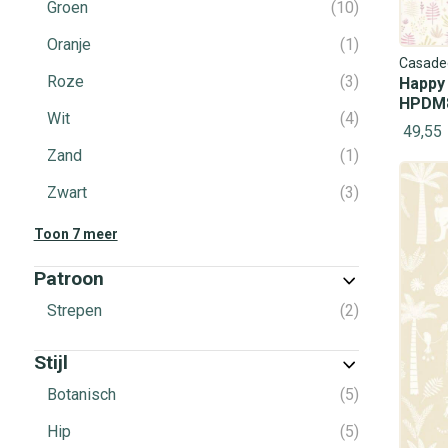
Groen
10
Oranje
1
Casade
Roze
3
Happy
HPDM
Wit
4
49,55
Zand
1
Zwart
3
Toon 7 meer
Patroon
Strepen
2
Stijl
Botanisch
5
Hip
5