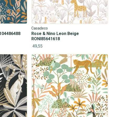
Casadeco
G104486488
Rose & Nino Leon Beige
RONI85641618
49,55