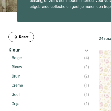
behang, of zelfs een modern interieur voor vol
uitgebreide collectie en geef je muren een tropi
Reset
34 res
Kleur
Beige
4
Blauw
3
Bruin
2
Creme
1
Geel
1
Grijs
1