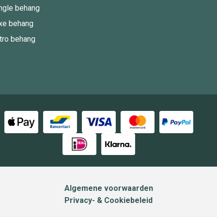
ngle behang
xe behang
tro behang
Algemene voorwaarden
Privacy- & Cookiebeleid