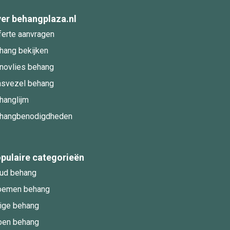
er behangplaza.nl
ferte aanvragen
hang bekijken
novlies behang
asvezel behang
hanglijm
hangbenodigdheden
pulaire categorieën
ud behang
oemen behang
ige behang
oen behang