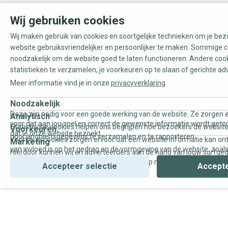
Wij gebruiken cookies
Wij maken gebruik van cookies en soortgelijke technieken om je be
website gebruiksvriendelijker en persoonlijker te maken. Sommige c
noodzakelijk om de website goed te laten functioneren. Andere coo
statistieken te verzamelen, je voorkeuren op te slaan of gerichte ad
Meer informatie vind je in onze
privacyverklaring
Noodzakelijk
Deze zijn nodig voor een goede werking van de website. Ze zorgen e
Analytisch
voor dat aan jou snel en correct de gewenste informatie wordt geto
Statistische cookies helpen ons begrijpen hoe bezoekers de website
Voorkeuren
dat je onze website bezoekt.
door anoniem gegevens te verzamelen en te rapporteren.
Voorkeurscookies zorgen ervoor dat een website informatie kan on
Marketing
van invloed is op het gedrag en de vormgeving van de website, zoals
Hierdoor kunnen wij en adverteerders aan de hand van jouw surfge
uw voorkeur of de regio waar u woont.
gepersonaliseerde online advertenties en op maat gemaakte conten
Accepteer selectie
Accepte