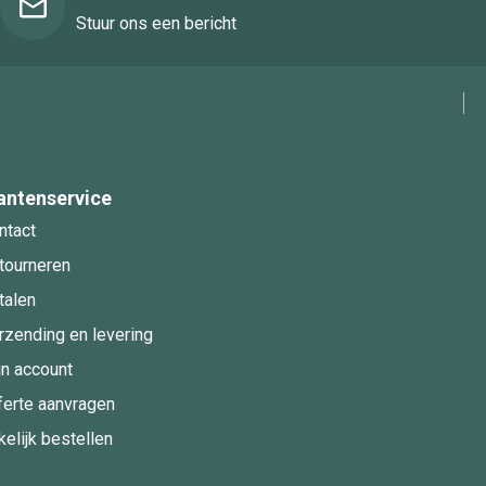
Stuur ons een bericht
antenservice
ntact
tourneren
talen
rzending en levering
jn account
ferte aanvragen
kelijk bestellen