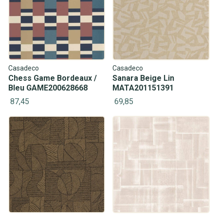
Casadeco
Casadeco
Chess Game Bordeaux /
Sanara Beige Lin
Bleu GAME200628668
MATA201151391
87,45
69,85