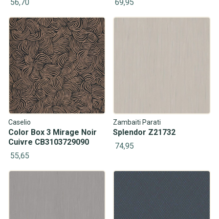
56,70
69,95
Caselio
Zambaiti Parati
Color Box 3 Mirage Noir
Splendor Z21732
Cuivre CB3103729090
74,95
55,65