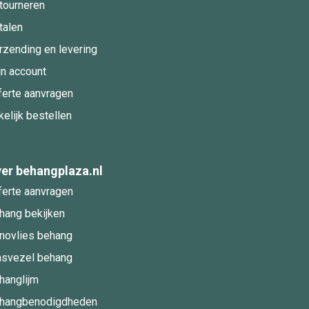
tourneren
talen
rzending en levering
jn account
ferte aanvragen
kelijk bestellen
er behangplaza.nl
ferte aanvragen
hang bekijken
novlies behang
asvezel behang
hanglijm
hangbenodigdheden