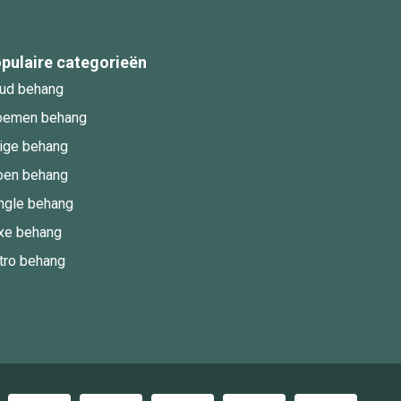
pulaire categorieën
ud behang
oemen behang
ige behang
oen behang
ngle behang
xe behang
tro behang