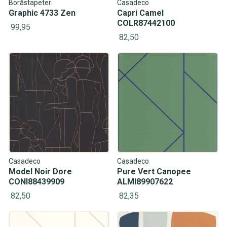
Boråstapeter
Casadeco
Graphic 4733 Zen
Capri Camel
COLR87442100
99,95
82,50
Casadeco
Casadeco
Model Noir Dore
Pure Vert Canopee
CONI88439909
ALMI89907622
82,50
82,35