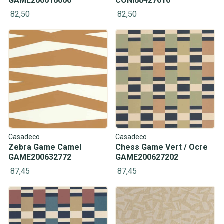
GAME200618606
CONI88427616
82,50
82,50
Casadeco
Casadeco
Zebra Game Camel
Chess Game Vert / Ocre
GAME200632772
GAME200627202
87,45
87,45