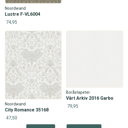
Noordwand
Lustre F-VL6004
74,95
Boråstapeter
Vårt Arkiv 2016 Garbo
Noordwand
79,95
City Romance 35168
47,50