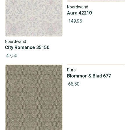
Noordwand
Aura 42210
149,95
Noordwand
City Romance 35150
47,50
Duro
Blommor & Blad 677
66,50