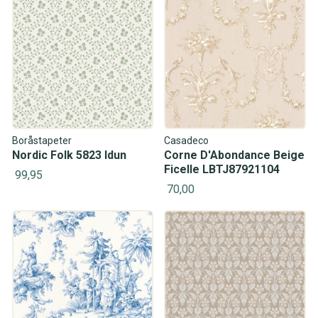
Boråstapeter
Casadeco
Nordic Folk 5823 Idun
Corne D'Abondance Beige
Ficelle LBTJ87921104
99,95
70,00