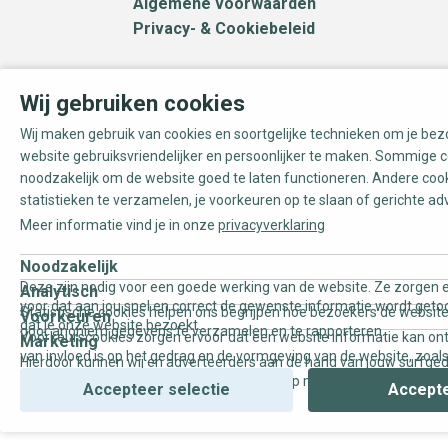
Algemene voorwaarden
Privacy- & Cookiebeleid
Wij gebruiken cookies
Wij maken gebruik van cookies en soortgelijke technieken om je be
website gebruiksvriendelijker en persoonlijker te maken. Sommige c
noodzakelijk om de website goed te laten functioneren. Andere coo
statistieken te verzamelen, je voorkeuren op te slaan of gerichte ad
Reset
Meer informatie vind je in onze
privacyverklaring
Merk
Noodzakelijk
Deze zijn nodig voor een goede werking van de website. Ze zorgen e
Analytisch
Boråstapeter
voor dat aan jou snel en correct de gewenste informatie wordt geto
Statistische cookies helpen ons begrijpen hoe bezoekers de website
Voorkeuren
dat je onze website bezoekt.
door anoniem gegevens te verzamelen en te rapporteren.
Casadeco
Voorkeurscookies zorgen ervoor dat een website informatie kan on
Marketing
van invloed is op het gedrag en de vormgeving van de website, zoals
Hierdoor kunnen wij en adverteerders aan de hand van jouw surfge
Caselio
uw voorkeur of de regio waar u woont.
gepersonaliseerde online advertenties en op maat gemaakte conten
Accepteer selectie
Accepte
Duro
Noordwand