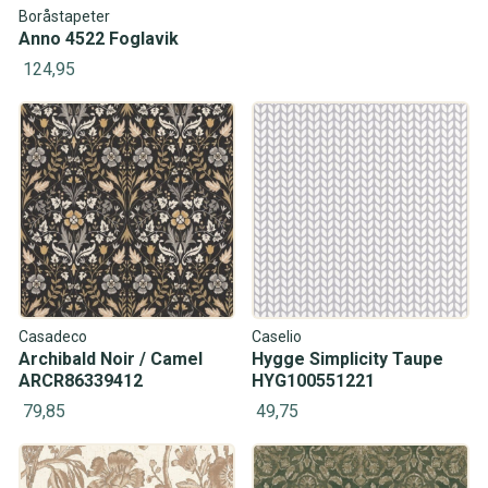
Boråstapeter
Anno 4522 Foglavik
124,95
Casadeco
Caselio
Archibald Noir / Camel
Hygge Simplicity Taupe
ARCR86339412
HYG100551221
79,85
49,75