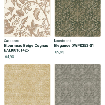
Casadeco
Noordwand
Etourneau Beige Cognac
Elegance DWP0353-01
BALI88161425
69,95
64,90