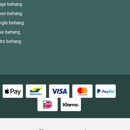
ige behang
oen behang
ngle behang
xe behang
tro behang