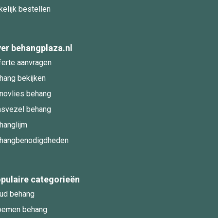
kelijk bestellen
er behangplaza.nl
ferte aanvragen
hang bekijken
novlies behang
asvezel behang
hanglijm
hangbenodigdheden
pulaire categorieën
ud behang
oemen behang