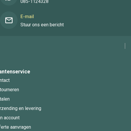
085-1124328
E-mail
Stuur ons een bericht
antenservice
ntact
tourneren
talen
rzending en levering
jn account
ferte aanvragen