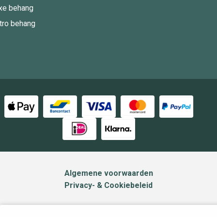
xe behang
tro behang
Algemene voorwaarden
Privacy- & Cookiebeleid