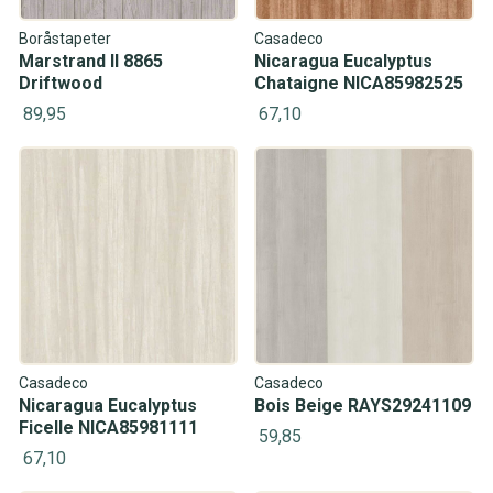
Boråstapeter
Casadeco
Marstrand II 8865
Nicaragua Eucalyptus
Driftwood
Chataigne NICA85982525
89,95
67,10
Casadeco
Casadeco
Nicaragua Eucalyptus
Bois Beige RAYS29241109
Ficelle NICA85981111
59,85
67,10