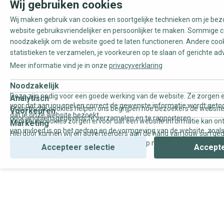
Wij gebruiken cookies
Wij maken gebruik van cookies en soortgelijke technieken om je be
website gebruiksvriendelijker en persoonlijker te maken. Sommige c
noodzakelijk om de website goed te laten functioneren. Andere coo
statistieken te verzamelen, je voorkeuren op te slaan of gerichte ad
Reset
Meer informatie vind je in onze
privacyverklaring
Merk
Noodzakelijk
Deze zijn nodig voor een goede werking van de website. Ze zorgen e
Analytisch
Boråstapeter
voor dat aan jou snel en correct de gewenste informatie wordt geto
Statistische cookies helpen ons begrijpen hoe bezoekers de website
Voorkeuren
dat je onze website bezoekt.
door anoniem gegevens te verzamelen en te rapporteren.
Casadeco
Voorkeurscookies zorgen ervoor dat een website informatie kan on
Marketing
van invloed is op het gedrag en de vormgeving van de website, zoals
Hierdoor kunnen wij en adverteerders aan de hand van jouw surfge
Noordwand
uw voorkeur of de regio waar u woont.
gepersonaliseerde online advertenties en op maat gemaakte conten
Accepteer selectie
Accepte
Kleur
Beige
Blauw
Bruin