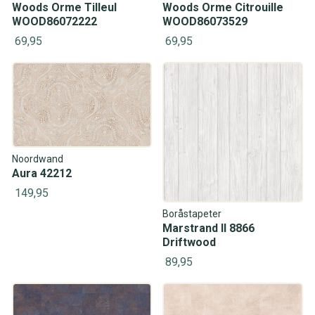
Woods Orme Tilleul
Woods Orme Citrouille
WOOD86072222
WOOD86073529
69,95
69,95
Noordwand
Aura 42212
149,95
Boråstapeter
Marstrand II 8866
Driftwood
89,95