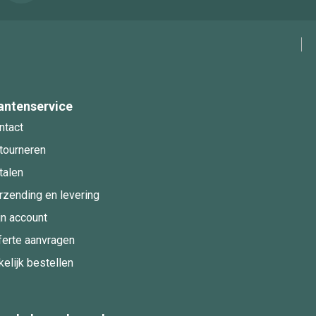
antenservice
ntact
tourneren
talen
rzending en levering
jn account
ferte aanvragen
kelijk bestellen