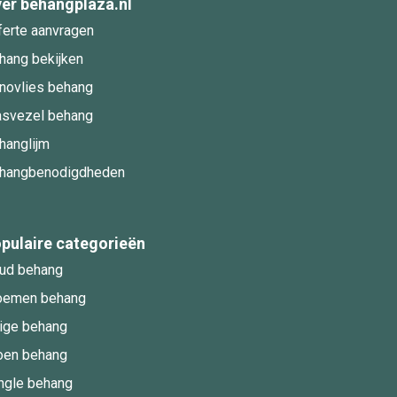
er behangplaza.nl
ferte aanvragen
hang bekijken
novlies behang
asvezel behang
hanglijm
hangbenodigdheden
pulaire categorieën
ud behang
oemen behang
ige behang
oen behang
ngle behang