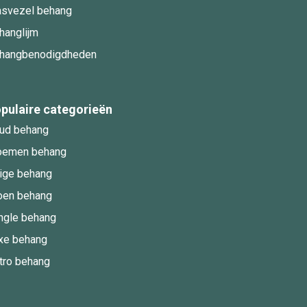
asvezel behang
hanglijm
hangbenodigdheden
pulaire categorieën
ud behang
oemen behang
ige behang
oen behang
ngle behang
xe behang
tro behang