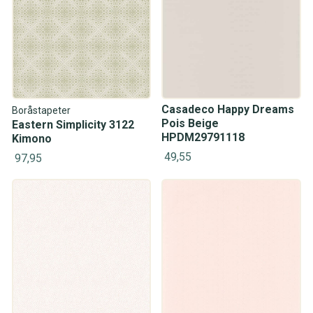
Casadeco Happy Dreams
Boråstapeter
Pois Beige
Eastern Simplicity 3122
HPDM29791118
Kimono
49,55
97,95