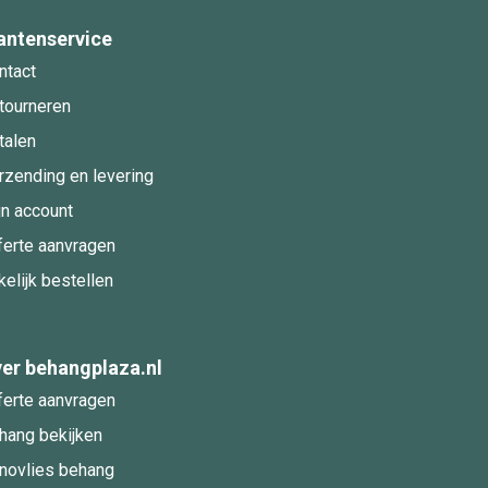
antenservice
ntact
tourneren
talen
rzending en levering
jn account
ferte aanvragen
kelijk bestellen
er behangplaza.nl
ferte aanvragen
hang bekijken
novlies behang