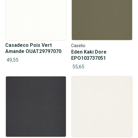
Casadeco Pois Vert
Caselio
Amande OUAT29797070
Eden Kaki Dore
EPO103737051
49,55
55,65