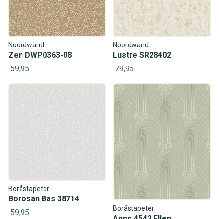
Noordwand
Noordwand
Zen DWP0363-08
Lustre SR28402
59,95
79,95
Boråstapeter
Borosan Bas 38714
Boråstapeter
59,95
Anno 4542 Ellen