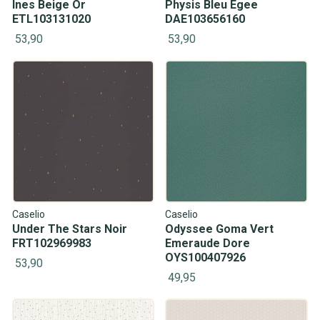
Ines Beige Or
Physis Bleu Egee
ETL103131020
DAE103656160
53,90
53,90
Caselio
Caselio
Under The Stars Noir
Odyssee Goma Vert
FRT102969983
Emeraude Dore
OYS100407926
53,90
49,95