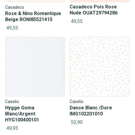
Casadeco Pois Rose
Casadeco
Nude OUAT29794286
Rose & Nino Romantique
Beige RONI85521415
49,55
49,55
Caselio
Caselio
Hygge Goma
Danse Blanc /Dore
Blanc/Argent
IMG102201010
HYG100400101
53,90
49,95