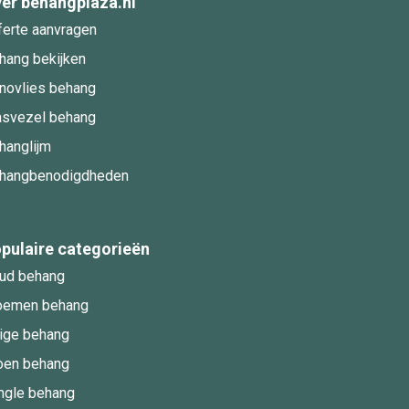
er behangplaza.nl
ferte aanvragen
hang bekijken
novlies behang
asvezel behang
hanglijm
hangbenodigdheden
pulaire categorieën
ud behang
oemen behang
ige behang
oen behang
ngle behang