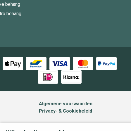
xe behang
tro behang
Algemene voorwaarden
Privacy- & Cookiebeleid