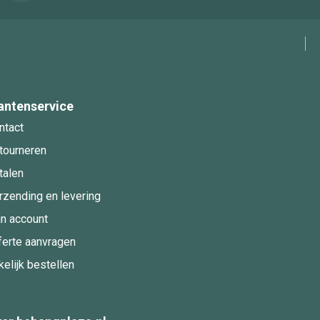
antenservice
ntact
tourneren
talen
rzending en levering
jn account
ferte aanvragen
kelijk bestellen