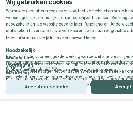
Wij gebruiken cookies
Wij maken gebruik van cookies en soortgelijke technieken om je be
website gebruiksvriendelijker en persoonlijker te maken. Sommige c
noodzakelijk om de website goed te laten functioneren. Andere coo
statistieken te verzamelen, je voorkeuren op te slaan of gerichte ad
Reset
Meer informatie vind je in onze
privacyverklaring
Behangbenodigdheden
Noodzakelijk
Deze zijn nodig voor een goede werking van de website. Ze zorgen e
Analytisch
Tape
voor dat aan jou snel en correct de gewenste informatie wordt geto
Statistische cookies helpen ons begrijpen hoe bezoekers de website
Voorkeuren
dat je onze website bezoekt.
door anoniem gegevens te verzamelen en te rapporteren.
Voorkeurscookies zorgen ervoor dat een website informatie kan on
Marketing
Toon 4 resultaten
van invloed is op het gedrag en de vormgeving van de website, zoals
Hierdoor kunnen wij en adverteerders aan de hand van jouw surfge
uw voorkeur of de regio waar u woont.
gepersonaliseerde online advertenties en op maat gemaakte conten
Accepteer selectie
Accepte