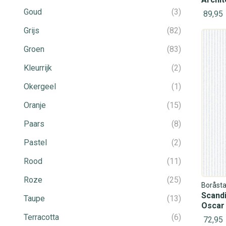
Goud
3
89,95
Grijs
82
Groen
83
Kleurrijk
2
Okergeel
1
Oranje
15
Paars
8
Pastel
2
Rood
11
Roze
25
Boråsta
Scandi
Taupe
13
Oscar
Terracotta
6
72,95