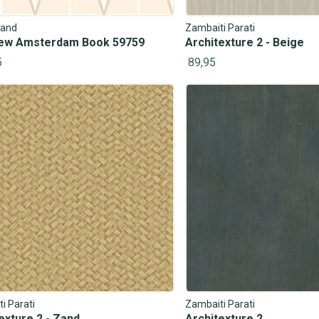
and
Zambaiti Parati
ew Amsterdam Book 59759
Architexture 2 - Beige
5
89,95
#1028 (geen titel)
Jongenskamer
Visgraat
Natuur
Tegel
Luxe
#1020 (geen titel)
Peuterkamer
Ouderwets
Metaal
Effen
Zee
i Parati
Zambaiti Parati
exture 2 - Zand
Architexture 2
#1029 (geen titel)
Meisjeskamer
Jugendstil
Bloesem
Linnen