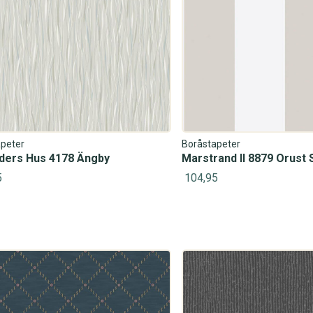
peter
Boråstapeter
iders Hus 4178 Ängby
Marstrand II 8879 Orust 
5
104,95