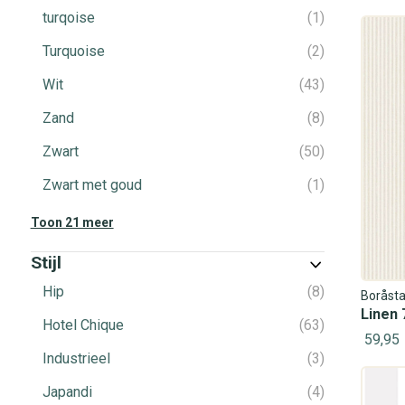
turqoise
1
Turquoise
2
Wit
43
Zand
8
Zwart
50
Zwart met goud
1
Toon 21 meer
Stijl
Hip
8
Boråsta
Linen 
Hotel Chique
63
59,95
Industrieel
3
Japandi
4