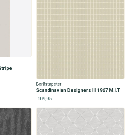
Stripe
Boråstapeter
Scandinavian Designers III 1967 M.I.T
109,95