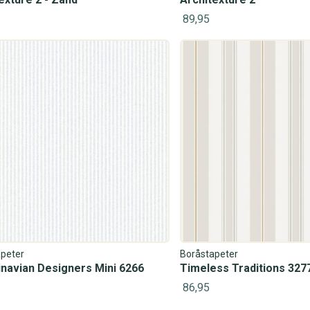
89,95
#1022 (geen titel)
Fotobehang
Babykamer
Klassiek
Dieren
#1019 (geen titel)
Scandinavisch
Planten
peter
Boråstapeter
navian Designers Mini 6266
Timeless Traditions 327
86,95