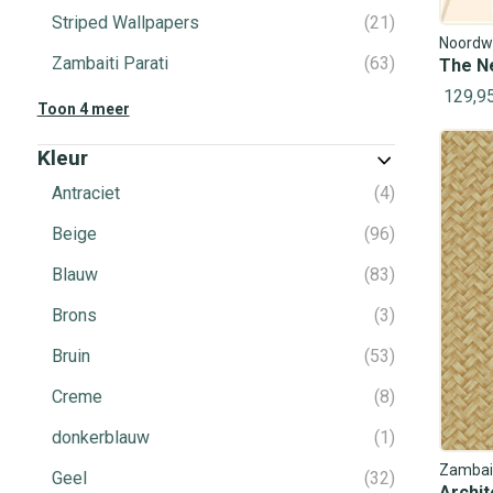
Striped Wallpapers
21
Noordw
Zambaiti Parati
63
The N
129,9
Toon 4 meer
Kleur
Antraciet
4
Beige
96
Blauw
83
Brons
3
Bruin
53
Creme
8
donkerblauw
1
Zambait
Geel
32
Archit