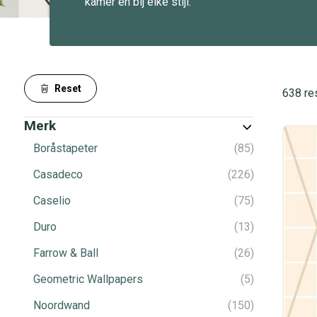
kamer en bij elke stijl.
Reset
638 re
Merk
Boråstapeter
85
Casadeco
226
Caselio
75
Duro
13
Farrow & Ball
26
Geometric Wallpapers
5
Noordwand
150