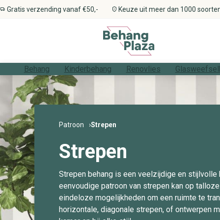
Gratis verzending vanaf €50,-
Keuze uit meer dan 1000 soorte
Behang
Kinderbehang
Renovlies
Glasweefsel
Stijlen
Alle kinderbehang
Types
Types
Benodigdheden
Alle stijlen
Alle patronen
Alle thema's
Alle materialen
Alle kleuren
Alle ruimtes
Patronen
Kinderkamer
Alle renovliesbehang
Alle glasweefselbehang
Gereedschap
Thema’s
Meisjeskamer
Professioneel renovliesbehang
Professioneel glasweefselbehang
Rollers, kwasten en borstels
Materialen
Jongenskamer
Voordelig renovliesbehang
Voordelig glasweefselbehang
Ontvetter & schoonmaakmiddelen
Patroon
Strepen
Kleuren
Babykamer
Kit & vulmiddelen
Ruimtes
Peuterkamer
Behangtape
Strepen
Primer & voorstrijk
Afdekmateriaal
Strepen behang is een veelzijdige en stijlvolle
Behangverwijderaar
eenvoudige patroon van strepen kan op talloz
eindeloze mogelijkheden om een ruimte te trans
horizontale, diagonale strepen, of ontwerpen m