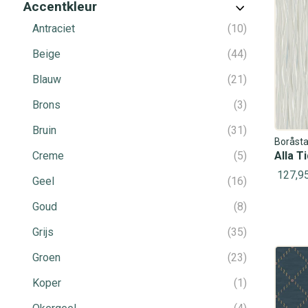
Accentkleur
Antraciet
10
Beige
44
Blauw
21
Brons
3
Bruin
31
Boråsta
Creme
5
Alla T
127,9
Geel
16
Goud
8
Grijs
35
Groen
23
Koper
1