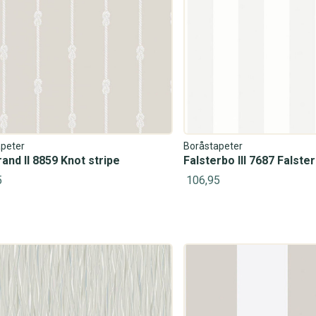
peter
Boråstapeter
and II 8859 Knot stripe
Falsterbo III 7687 Falste
5
106,95