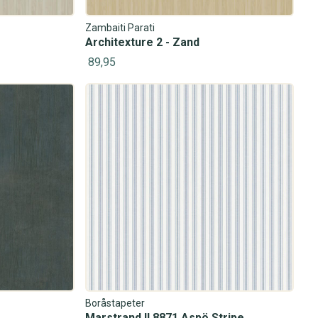
Zambaiti Parati
Architexture 2 - Zand
89,95
Boråstapeter
Marstrand II 8871 Aspö Stripe