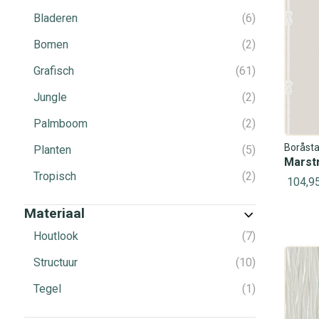
Bladeren
6
Bomen
2
Grafisch
61
Jungle
2
Palmboom
2
Boråsta
Planten
5
Marstr
Tropisch
2
104,9
Materiaal
Houtlook
7
Structuur
10
Tegel
1