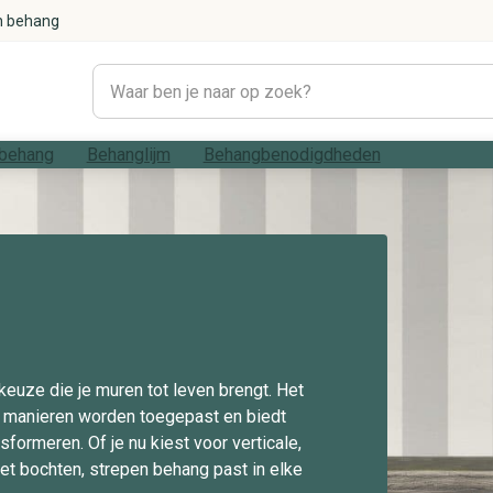
n behang
behang
Behanglijm
Behangbenodigdheden
#1021 (geen titel)
Woonkamer
Betonlook
Bladeren
Strepen
Modern
 keuze die je muren tot leven brengt. Het
e manieren worden toegepast en biedt
formeren. Of je nu kiest voor verticale,
et bochten, strepen behang past in elke
#1033 (geen titel)
Geometrisch
Slaapkamer
Grafisch
Marmer
Rustig