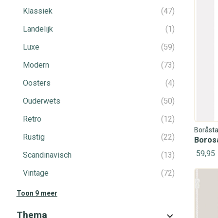
Klassiek
47
Landelijk
1
Luxe
59
Modern
73
Oosters
4
Ouderwets
50
Retro
12
Boråsta
Rustig
22
Boros
59,95
Scandinavisch
13
Vintage
72
Toon 9 meer
Thema