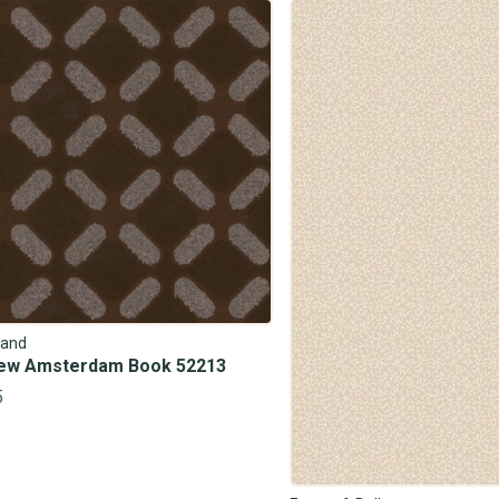
and
ew Amsterdam Book 52213
5