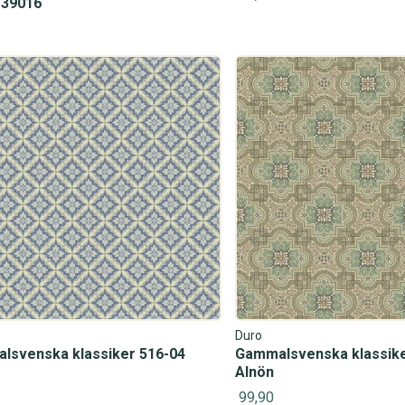
 39016
Duro
lsvenska klassiker 516-04
Gammalsvenska klassike
Alnön
99,90