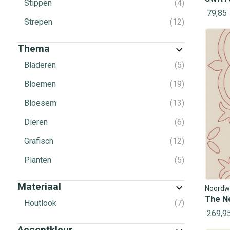
Stippen
4
79,85
Strepen
12
Thema
Bladeren
5
Bloemen
19
Bloesem
13
Dieren
6
Grafisch
12
Planten
5
Materiaal
Noordw
The N
Houtlook
7
269,9
Accentkleur