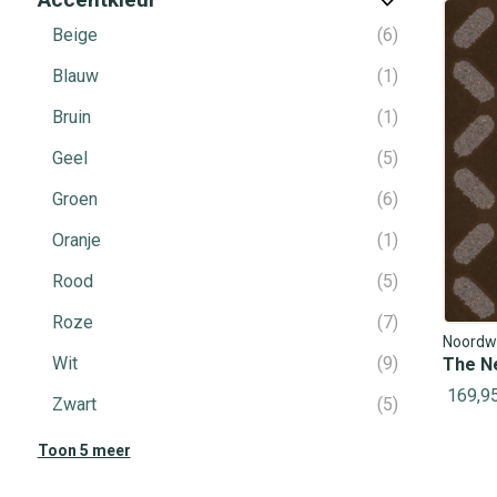
Beige
6
Blauw
1
Bruin
1
Geel
5
Groen
6
Oranje
1
Rood
5
Roze
7
Noordw
Wit
9
The N
169,9
Zwart
5
Toon 5 meer