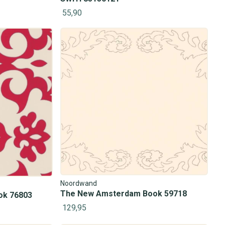
55,90
Noordwand
The New Amsterdam Book 59718
ok 76803
129,95