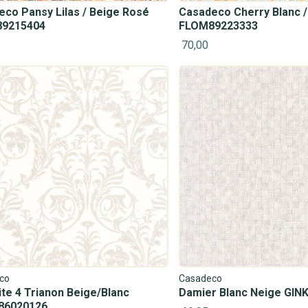
co Pansy Lilas / Beige Rosé
Casadeco Cherry Blanc /
9215404
FLOM89223333
70,00
#1022 (geen titel)
Fotobehang
Babykamer
Klassiek
Dieren
#1019 (geen titel)
Scandinavisch
Planten
co
Casadeco
te 4 Trianon Beige/Blanc
Damier Blanc Neige GIN
6020126