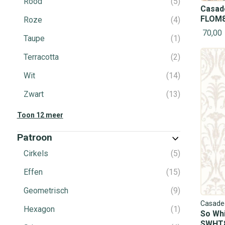
Rood
5
Casade
FLOM8
Roze
4
70,00
Taupe
1
Terracotta
2
Wit
14
Zwart
13
Toon 12 meer
Patroon
Cirkels
5
Effen
15
Geometrisch
9
Casade
Hexagon
1
So Whi
SWHT8