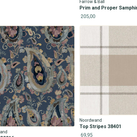
Farrow & Ball
Prim and Proper Samphi
205,00
Noordwand
Top Stripes 38401
and
69,95