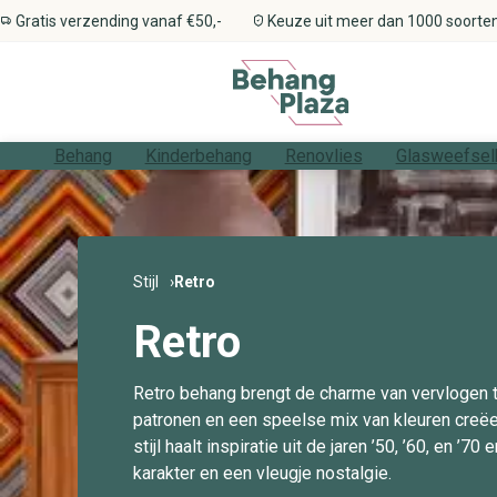
Gratis verzending vanaf €50,-
Keuze uit meer dan 1000 soorte
Behang
Kinderbehang
Renovlies
Glasweefsel
Stijlen
Alle kinderbehang
Types
Types
Benodigdheden
Alle stijlen
Alle patronen
Alle thema's
Alle materialen
Alle kleuren
Alle ruimtes
Patronen
Kinderkamer
Alle renovliesbehang
Alle glasweefselbehang
Gereedschap
Thema’s
Meisjeskamer
Professioneel renovliesbehang
Professioneel glasweefselbehang
Rollers, kwasten en borstels
Materialen
Jongenskamer
Voordelig renovliesbehang
Voordelig glasweefselbehang
Ontvetter & schoonmaakmiddelen
Stijl
Retro
Kleuren
Babykamer
Kit & vulmiddelen
Ruimtes
Peuterkamer
Behangtape
Retro
Primer & voorstrijk
Afdekmateriaal
Retro behang brengt de charme van vervlogen tij
Behangverwijderaar
patronen en een speelse mix van kleuren creëe
stijl haalt inspiratie uit de jaren ’50, ’60, en ’7
karakter en een vleugje nostalgie.