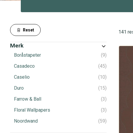
Reset
141 re
Merk
Boråstapeter
9
Casadeco
45
Caselio
10
Duro
15
Farrow & Ball
3
Floral Wallpapers
3
Noordwand
59