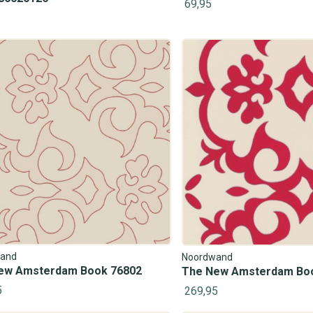
69,95
and
Noordwand
ew Amsterdam Book 76802
The New Amsterdam Bo
5
269,95