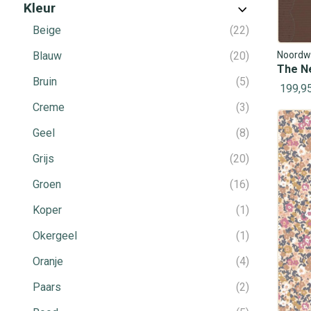
Kleur
Beige
22
Blauw
20
Noordw
The N
Bruin
5
199,9
Creme
3
Geel
8
Grijs
20
Groen
16
Koper
1
Okergeel
1
Oranje
4
Paars
2