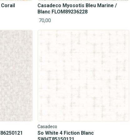
 Corail
Casadeco Myosotis Bleu Marine /
Blanc FLOM89236228
70,00
Casadeco
K86250121
So White 4 Fiction Blanc
SWHT85150121