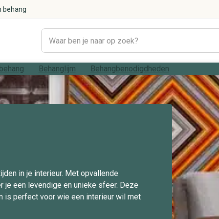
n behang
behang
Behanglijm
Behangbenodigdheden
#1021 (geen titel)
Woonkamer
Betonlook
Bladeren
Strepen
Modern
den in je interieur. Met opvallende
r je een levendige en unieke sfeer. Deze
0 en is perfect voor wie een interieur wil met
#1033 (geen titel)
Geometrisch
Slaapkamer
Grafisch
Marmer
Rustig