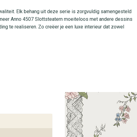
aliteit. Elk behang uit deze serie is zorgvuldig samengesteld
neer Anno 4507 Slottsteatern moeiteloos met andere dessins
g te realiseren. Zo creëer je een luxe interieur dat zowel
 van cellulose en polyester. Je brengt het eenvoudig aan door
plaatsen. Het behang is volledig afwasbaar, lichtbestendig en
kzij de duurzame materialen blijft de zachte pasteluitstraling
leding.
 onze winkels. Bij behangplaza kun je het behang bekijken, stale
en. Bestel eenvoudig online of kom langs in een van onze
hang.