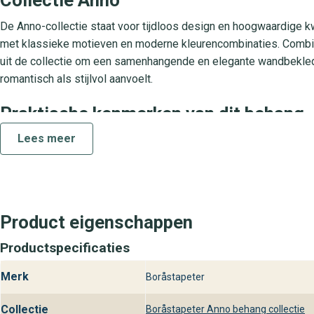
De Anno-collectie staat voor tijdloos design en hoogwaardige kw
met klassieke motieven en moderne kleurencombinaties. Combi
uit de collectie om een samenhangende en elegante wandbekledin
romantisch als stijlvol aanvoelt.
Praktische kenmerken van dit behang
Lees meer
Anno 4507 Slottsteatern is vervaardigd als vliesbehang op basis
lijm op de muur te smeren en de banen naadloos tegen elkaar te 
sterk genoeg voor intensief gebruik in woon- en werkruimtes. Dan
langdurig behouden en geniet je jarenlang van een luxe wandbek
Product eigenschappen
Behangplaza bij jou in de buurt
Productspecificaties
Ontdek Anno 4507 Slottsteatern uit de Anno-collectie in een van
meenemen en advies krijgen van onze wandbekledingsspecialist
Merk
Boråstapeter
winkels om jouw interieur te voorzien van dit stijlvolle designbe
Collectie
Boråstapeter Anno behang collectie