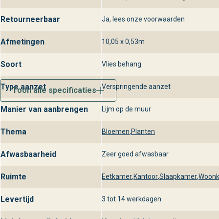
Retourneerbaar
Ja, lees onze voorwaarden
Afmetingen
10,05 x 0,53m
Soort
Vlies behang
Type aanzet
Verspringende aanzet
Toon alle specificaties
Manier van aanbrengen
Lijm op de muur
Thema
Bloemen
,
Planten
Afwasbaarheid
Zeer goed afwasbaar
Ruimte
Eetkamer
,
Kantoor
,
Slaapkamer
,
Woon
Levertijd
3 tot 14 werkdagen