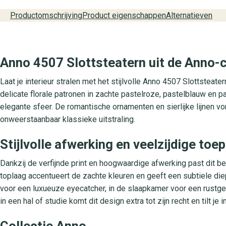
Productomschrijving
Product eigenschappen
Alternatieven
Anno 4507 Slottsteatern uit de Anno-co
Laat je interieur stralen met het stijlvolle Anno 4507 Slottsteat
delicate florale patronen in zachte pastelroze, pastelblauw en p
elegante sfeer. De romantische ornamenten en sierlijke lijnen
onweerstaanbaar klassieke uitstraling.
Stijlvolle afwerking en veelzijdige to
Dankzij de verfijnde print en hoogwaardige afwerking past dit be
toplaag accentueert de zachte kleuren en geeft een subtiele d
voor een luxueuze eyecatcher, in de slaapkamer voor een rustge
in een hal of studie komt dit design extra tot zijn recht en tilt je 
Collectie Anno