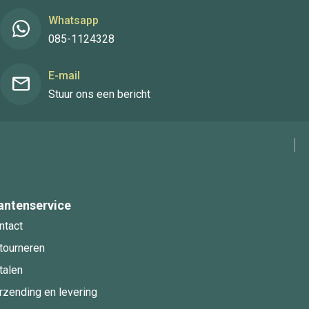
Whatsapp
085-1124328
E-mail
Stuur ons een bericht
antenservice
ntact
tourneren
talen
rzending en levering