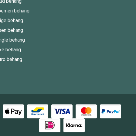
ud behang
oemen behang
ige behang
oen behang
ngle behang
xe behang
tro behang