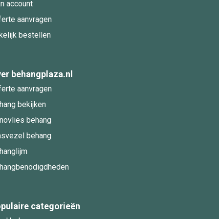
jn account
ferte aanvragen
kelijk bestellen
er behangplaza.nl
ferte aanvragen
hang bekijken
novlies behang
asvezel behang
hanglijm
hangbenodigdheden
pulaire categorieën