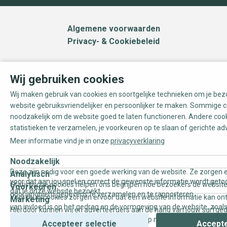
Algemene voorwaarden
Privacy- & Cookiebeleid
Wij gebruiken cookies
Wij maken gebruik van cookies en soortgelijke technieken om je be
website gebruiksvriendelijker en persoonlijker te maken. Sommige c
noodzakelijk om de website goed te laten functioneren. Andere coo
statistieken te verzamelen, je voorkeuren op te slaan of gerichte ad
Meer informatie vind je in onze
privacyverklaring
Noodzakelijk
Deze zijn nodig voor een goede werking van de website. Ze zorgen e
Analytisch
voor dat aan jou snel en correct de gewenste informatie wordt geto
Statistische cookies helpen ons begrijpen hoe bezoekers de website
Voorkeuren
dat je onze website bezoekt.
door anoniem gegevens te verzamelen en te rapporteren.
Voorkeurscookies zorgen ervoor dat een website informatie kan on
Marketing
van invloed is op het gedrag en de vormgeving van de website, zoals
Hierdoor kunnen wij en adverteerders aan de hand van jouw surfge
uw voorkeur of de regio waar u woont.
gepersonaliseerde online advertenties en op maat gemaakte conten
Accepteer selectie
Accepte