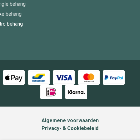
ngle behang
xe behang
tro behang
Algemene voorwaarden
Privacy- & Cookiebeleid