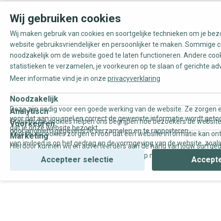
Wij gebruiken cookies
Wij maken gebruik van cookies en soortgelijke technieken om je be
website gebruiksvriendelijker en persoonlijker te maken. Sommige c
noodzakelijk om de website goed te laten functioneren. Andere coo
statistieken te verzamelen, je voorkeuren op te slaan of gerichte ad
Meer informatie vind je in onze
privacyverklaring
Noodzakelijk
Deze zijn nodig voor een goede werking van de website. Ze zorgen e
Analytisch
voor dat aan jou snel en correct de gewenste informatie wordt geto
Statistische cookies helpen ons begrijpen hoe bezoekers de website
Voorkeuren
dat je onze website bezoekt.
door anoniem gegevens te verzamelen en te rapporteren.
Voorkeurscookies zorgen ervoor dat een website informatie kan on
Marketing
van invloed is op het gedrag en de vormgeving van de website, zoals
Hierdoor kunnen wij en adverteerders aan de hand van jouw surfge
uw voorkeur of de regio waar u woont.
gepersonaliseerde online advertenties en op maat gemaakte conten
Accepteer selectie
Accepte