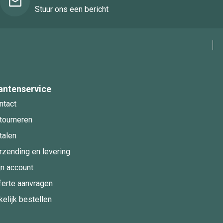
Stuur ons een bericht
antenservice
ntact
tourneren
talen
rzending en levering
jn account
ferte aanvragen
kelijk bestellen