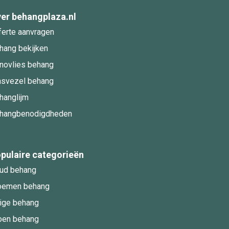
er behangplaza.nl
ferte aanvragen
hang bekijken
novlies behang
asvezel behang
hanglijm
hangbenodigdheden
pulaire categorieën
ud behang
oemen behang
ige behang
oen behang