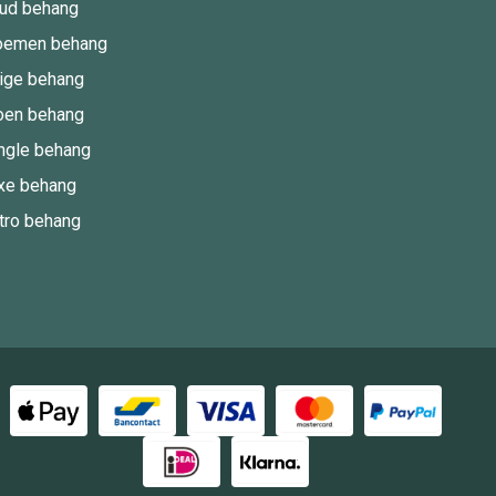
ud behang
oemen behang
ige behang
oen behang
ngle behang
xe behang
tro behang