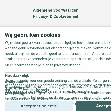
Algemene voorwaarden
Privacy- & Cookiebeleid
Wij gebruiken cookies
Wij maken gebruik van cookies en soortgelijke technieken om je be
website gebruiksvriendelijker en persoonlijker te maken. Sommige c
noodzakelijk om de website goed te laten functioneren. Andere coo
statistieken te verzamelen, je voorkeuren op te slaan of gerichte ad
Meer informatie vind je in onze
privacyverklaring
Noodzakelijk
Deze zijn nodig voor een goede werking van de website. Ze zorgen e
Analytisch
voor dat aan jou snel en correct de gewenste informatie wordt geto
Statistische cookies helpen ons begrijpen hoe bezoekers de website
Voorkeuren
dat je onze website bezoekt.
door anoniem gegevens te verzamelen en te rapporteren.
Voorkeurscookies zorgen ervoor dat een website informatie kan on
Marketing
van invloed is op het gedrag en de vormgeving van de website, zoals
Hierdoor kunnen wij en adverteerders aan de hand van jouw surfge
uw voorkeur of de regio waar u woont.
gepersonaliseerde online advertenties en op maat gemaakte conten
Accepteer selectie
Accepte