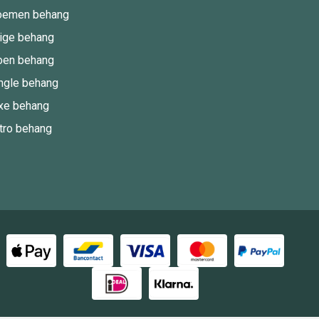
oemen behang
ige behang
oen behang
ngle behang
xe behang
tro behang