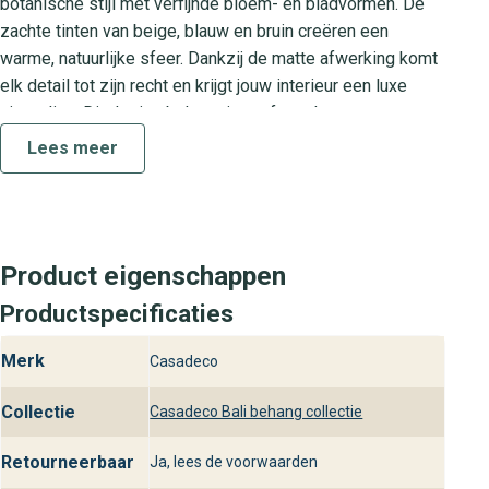
botanische stijl met verfijnde bloem- en bladvormen. De
zachte tinten van beige, blauw en bruin creëren een
warme, natuurlijke sfeer. Dankzij de matte afwerking komt
elk detail tot zijn recht en krijgt jouw interieur een luxe
uitstraling. Dit design behang is perfect als
wandbekleding in de woonkamer, slaapkamer, eetkamer of
Lees meer
werkruimte en combineert moeiteloos met houten
meubels en zachte textielaccenten.
Collectie Bali Cad
Product eigenschappen
De Bali Cad collectie staat voor hoogwaardige
wandbekleding met een exotische flair. Geïnspireerd op
Productspecificaties
tropische flora brengt elk patroon een stukje natuur in huis.
Merk
Casadeco
Met Bali Cad voeg je een stijlvol design toe aan je
interieur, waarbij kwaliteit en vakmanschap centraal staan.
Collectie
Casadeco Bali behang collectie
Praktische kenmerken
Retourneerbaar
Ja, lees de voorwaarden
Dit vliesbehang van non-woven materiaal is