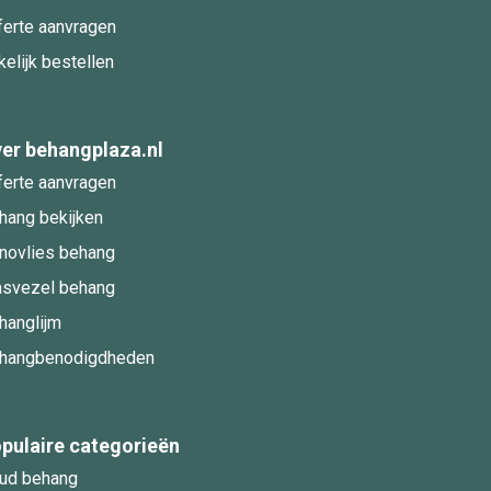
ferte aanvragen
kelijk bestellen
er behangplaza.nl
ferte aanvragen
hang bekijken
novlies behang
asvezel behang
hanglijm
hangbenodigdheden
pulaire categorieën
ud behang