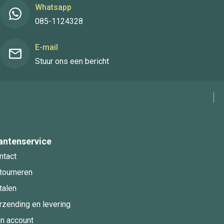
Whatsapp
085-1124328
E-mail
Stuur ons een bericht
antenservice
ntact
tourneren
talen
rzending en levering
jn account