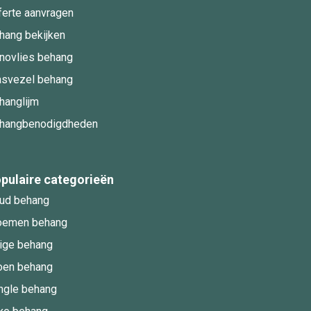
ferte aanvragen
hang bekijken
novlies behang
asvezel behang
hanglijm
hangbenodigdheden
pulaire categorieën
ud behang
oemen behang
ige behang
oen behang
ngle behang