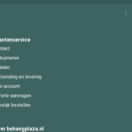
antenservice
ntact
tourneren
talen
rzending en levering
jn account
ferte aanvragen
kelijk bestellen
er behangplaza.nl