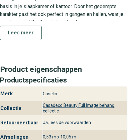
basis in je slaapkamer of kantoor. Door het gedempte
karakter past het ook perfect in gangen en hallen, waar je
een luxe en stijlvolle indruk wilt maken.
Lees meer
Collectie Beauty Full Image
De Beauty Full Image collectie staat voor hoogwaardige
wandbekleding met eigentijdse dessins en een rustige
esthetiek. Elk uni design binnen deze collectie is
Product eigenschappen
zorgvuldig ontwikkeld om jouw interieur een verfijnde en
luxe basis te bieden. Of je nu kiest voor de diepe
Productspecificaties
antraciettonen of subtielere grijsschakeringen, je geniet
Merk
altijd van een tijdloos en stijlvol behang.
Caselio
Casadeco Beauty Full Image behang
Praktische kenmerken
Collectie
collectie
Het Beauty Full Image Uni behang is gemaakt van stevig
Retourneerbaar
Ja, lees de voorwaarden
vliesmateriaal met een duurzame vinyl toplaag. Je brengt
het eenvoudig aan volgens de lijm-op-muur methode,
Afmetingen
0,53 m x 10,05 m