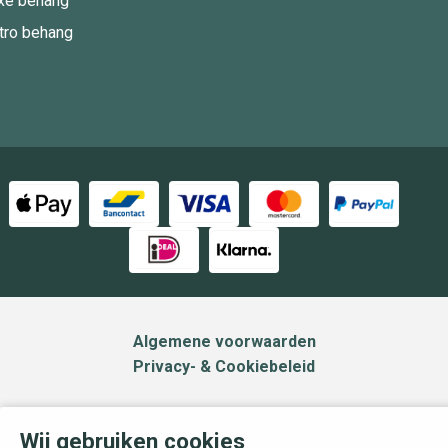
xe behang
tro behang
Algemene voorwaarden
Privacy- & Cookiebeleid
Wij gebruiken cookies