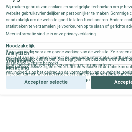
Wij maken gebruik van cookies en soortgelijke technieken om je be
website gebruiksvriendelijker en persoonlijker te maken. Sommige c
noodzakelijk om de website goed te laten functioneren. Andere coo
statistieken te verzamelen, je voorkeuren op te slaan of gerichte ad
Meer informatie vind je in onze
privacyverklaring
Noodzakelijk
Deze zijn nodig voor een goede werking van de website. Ze zorgen e
Analytisch
voor dat aan jou snel en correct de gewenste informatie wordt geto
Statistische cookies helpen ons begrijpen hoe bezoekers de website
Voorkeuren
dat je onze website bezoekt.
door anoniem gegevens te verzamelen en te rapporteren.
Voorkeurscookies zorgen ervoor dat een website informatie kan on
Marketing
van invloed is op het gedrag en de vormgeving van de website, zoals
Hierdoor kunnen wij en adverteerders aan de hand van jouw surfge
uw voorkeur of de regio waar u woont.
gepersonaliseerde online advertenties en op maat gemaakte conten
Accepteer selectie
Accepte