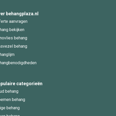
er behangplaza.nl
ferte aanvragen
hang bekijken
novlies behang
asvezel behang
hanglijm
hangbenodigdheden
pulaire categorieën
ud behang
oemen behang
ige behang