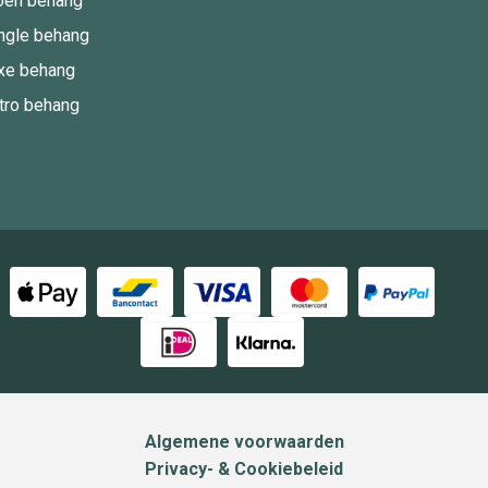
oen behang
ngle behang
xe behang
tro behang
Algemene voorwaarden
Privacy- & Cookiebeleid