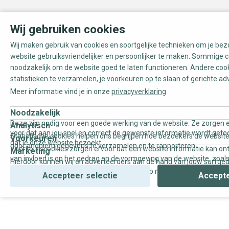
Wij gebruiken cookies
Wij maken gebruik van cookies en soortgelijke technieken om je be
website gebruiksvriendelijker en persoonlijker te maken. Sommige c
noodzakelijk om de website goed te laten functioneren. Andere coo
statistieken te verzamelen, je voorkeuren op te slaan of gerichte ad
Meer informatie vind je in onze
privacyverklaring
Noodzakelijk
Deze zijn nodig voor een goede werking van de website. Ze zorgen e
Analytisch
voor dat aan jou snel en correct de gewenste informatie wordt geto
Statistische cookies helpen ons begrijpen hoe bezoekers de website
Voorkeuren
dat je onze website bezoekt.
door anoniem gegevens te verzamelen en te rapporteren.
Voorkeurscookies zorgen ervoor dat een website informatie kan on
Marketing
van invloed is op het gedrag en de vormgeving van de website, zoals
Hierdoor kunnen wij en adverteerders aan de hand van jouw surfge
uw voorkeur of de regio waar u woont.
gepersonaliseerde online advertenties en op maat gemaakte conten
Accepteer selectie
Accepte