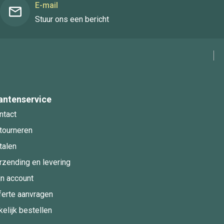
E-mail
Stuur ons een bericht
antenservice
ntact
tourneren
talen
rzending en levering
jn account
ferte aanvragen
kelijk bestellen