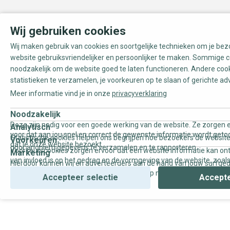
Wij gebruiken cookies
Wij maken gebruik van cookies en soortgelijke technieken om je be
website gebruiksvriendelijker en persoonlijker te maken. Sommige c
noodzakelijk om de website goed te laten functioneren. Andere coo
statistieken te verzamelen, je voorkeuren op te slaan of gerichte ad
Meer informatie vind je in onze
privacyverklaring
Noodzakelijk
Deze zijn nodig voor een goede werking van de website. Ze zorgen e
Analytisch
voor dat aan jou snel en correct de gewenste informatie wordt geto
Statistische cookies helpen ons begrijpen hoe bezoekers de website
Voorkeuren
dat je onze website bezoekt.
door anoniem gegevens te verzamelen en te rapporteren.
Voorkeurscookies zorgen ervoor dat een website informatie kan on
Marketing
van invloed is op het gedrag en de vormgeving van de website, zoals
Hierdoor kunnen wij en adverteerders aan de hand van jouw surfge
uw voorkeur of de regio waar u woont.
gepersonaliseerde online advertenties en op maat gemaakte conten
Accepteer selectie
Accepte