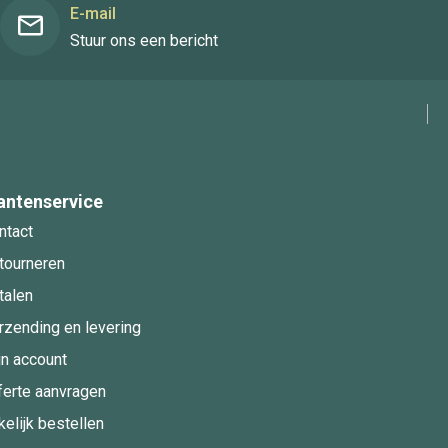
E-mail
Stuur ons een bericht
antenservice
ntact
tourneren
talen
rzending en levering
jn account
ferte aanvragen
kelijk bestellen