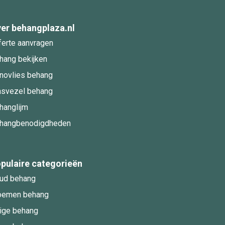
er behangplaza.nl
ferte aanvragen
hang bekijken
novlies behang
asvezel behang
hanglijm
hangbenodigdheden
pulaire categorieën
ud behang
oemen behang
ige behang