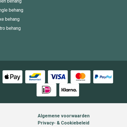
oen behang
ngle behang
xe behang
tro behang
Algemene voorwaarden
Privacy- & Cookiebeleid