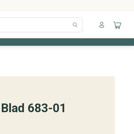
Naar mijn account
Naar mijn a
Blad 683-01