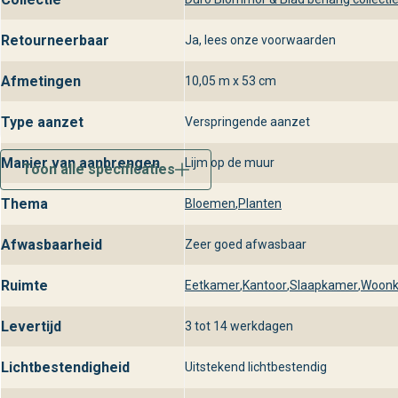
Retourneerbaar
Ja, lees onze voorwaarden
Afmetingen
10,05 m x 53 cm
Type aanzet
Verspringende aanzet
Manier van aanbrengen
Lijm op de muur
Toon alle specificaties
Thema
Bloemen
,
Planten
Afwasbaarheid
Zeer goed afwasbaar
Ruimte
Eetkamer
,
Kantoor
,
Slaapkamer
,
Woon
Levertijd
3 tot 14 werkdagen
Lichtbestendigheid
Uitstekend lichtbestendig