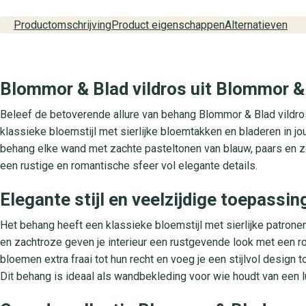
Productomschrijving
Product eigenschappen
Alternatieven
Blommor & Blad vildros uit Blommor & 
Beleef de betoverende allure van behang Blommor & Blad vildros
klassieke bloemstijl met sierlijke bloemtakken en bladeren in jou
behang elke wand met zachte pasteltonen van blauw, paars en za
een rustige en romantische sfeer vol elegante details.
Elegante stijl en veelzijdige toepassin
Het behang heeft een klassieke bloemstijl met sierlijke patrone
en zachtroze geven je interieur een rustgevende look met een r
bloemen extra fraai tot hun recht en voeg je een stijlvol desig
Dit behang is ideaal als wandbekleding voor wie houdt van een lux