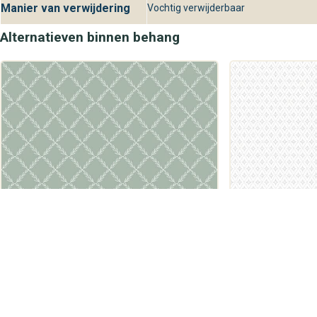
Manier van verwijdering
Vochtig verwijderbaar
Alternatieven binnen behang
Duro
Duro
Blommor & Blad 682-03 Vide
Blommor & Blad 6