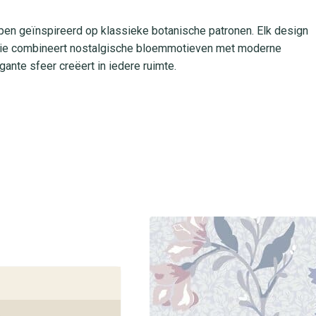
pen geïnspireerd op klassieke botanische patronen. Elk design
e serie combineert nostalgische bloemmotieven met moderne
ante sfeer creëert in iedere ruimte.
ng, waardoor je het eenvoudig plakt met de plak-op-muur methode
ebruik in woon- en slaapvertrekken. Met de hoge
uren, zodat je geniet van een duurzaam en onderhoudsvriendelijk
uw aankoop
 & Blad in de winkels van behangplaza. Onze specialisten staan
. Vergelijk stalen, laat je adviseren over wandbekleding en ervaar
e