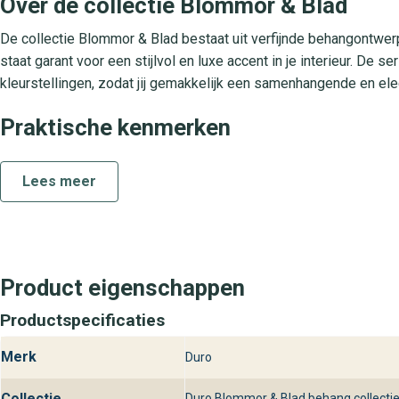
Over de collectie Blommor & Blad
De collectie Blommor & Blad bestaat uit verfijnde behangontwer
staat garant voor een stijlvol en luxe accent in je interieur. D
kleurstellingen, zodat jij gemakkelijk een samenhangende en eleg
Praktische kenmerken
Blommor & Blad vildros is uitgevoerd als kwalitatief vliesbeha
Lees meer
De surface is afwasbaar en goed bestand tegen het dagelijks g
lichtbestendigheid behoudt het behang langdurig zijn frisse kle
interieurdesign.
Behangplaza: Deskundig advies bij jo
Product eigenschappen
Ontdek behang Blommor & Blad vildros uit de collectie Blommor
Productspecificaties
voor je klaar met persoonlijk interieuradvies en designinspiratie
zelf de luxe en stijl van dit prachtige behang in jouw huis.
Merk
Duro
Collectie
Duro Blommor & Blad behang collecti