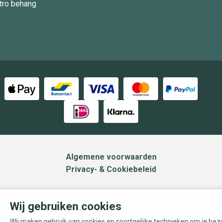
tro behang
Algemene voorwaarden
Privacy- & Cookiebeleid
Wij gebruiken cookies
Wij maken gebruik van cookies en soortgelijke technieken om je be