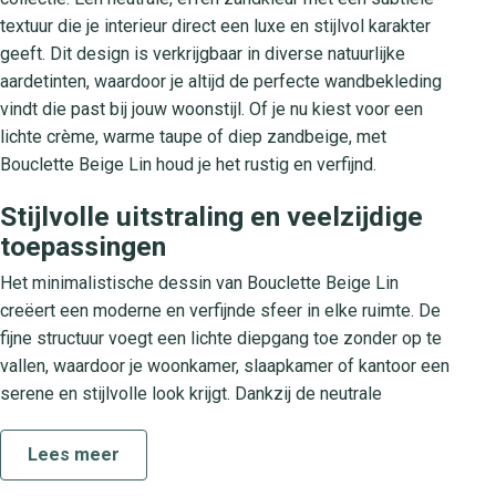
textuur die je interieur direct een luxe en stijlvol karakter
geeft. Dit design is verkrijgbaar in diverse natuurlijke
aardetinten, waardoor je altijd de perfecte wandbekleding
vindt die past bij jouw woonstijl. Of je nu kiest voor een
lichte crème, warme taupe of diep zandbeige, met
Bouclette Beige Lin houd je het rustig en verfijnd.
Stijlvolle uitstraling en veelzijdige
toepassingen
Het minimalistische dessin van Bouclette Beige Lin
creëert een moderne en verfijnde sfeer in elke ruimte. De
fijne structuur voegt een lichte diepgang toe zonder op te
vallen, waardoor je woonkamer, slaapkamer of kantoor een
serene en stijlvolle look krijgt. Dankzij de neutrale
zandkleur combineer je dit behang moeiteloos met zowel
klassieke meubelen als stoere, industriële accenten voor
Lees meer
een eigentijds interieur.