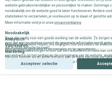
website gebruiksvriendelijker en persoonlijker te maken. Sommige c
noodzakelijk om de website goed te laten functioneren. Andere coo
statistieken te verzamelen, je voorkeuren op te slaan of gerichte ad
Meer informatie vind je in onze
privacyverklaring
Noodzakelijk
Deze zijn nodig voor een goede werking van de website. Ze zorgen e
Analytisch
voor dat aan jou snel en correct de gewenste informatie wordt geto
Statistische cookies helpen ons begrijpen hoe bezoekers de website
Voorkeuren
dat je onze website bezoekt.
door anoniem gegevens te verzamelen en te rapporteren.
Voorkeurscookies zorgen ervoor dat een website informatie kan on
Marketing
van invloed is op het gedrag en de vormgeving van de website, zoals
Hierdoor kunnen wij en adverteerders aan de hand van jouw surfge
uw voorkeur of de regio waar u woont.
gepersonaliseerde online advertenties en op maat gemaakte conten
Accepteer selectie
Accepte