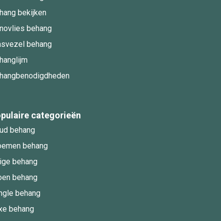
hang bekijken
novlies behang
asvezel behang
hanglijm
hangbenodigdheden
pulaire categorieën
ud behang
oemen behang
ige behang
oen behang
ngle behang
xe behang