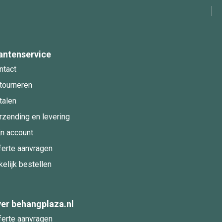
antenservice
ntact
tourneren
talen
rzending en levering
jn account
ferte aanvragen
kelijk bestellen
er behangplaza.nl
ferte aanvragen