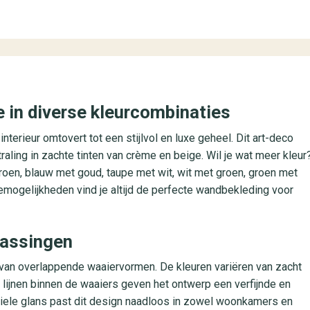
 in diverse kleurcombinaties
nterieur omtovert tot een stijlvol en luxe geheel. Dit art-deco
aling in zachte tinten van crème en beige. Wil je wat meer kleur
roen, blauw met goud, taupe met wit, wit met groen, groen met
emogelijkheden vind je altijd de perfecte wandbekleding voor
epassingen
 van overlappende waaiervormen. De kleuren variëren van zacht
e lijnen binnen de waaiers geven het ontwerp een verfijnde en
btiele glans past dit design naadloos in zowel woonkamers en