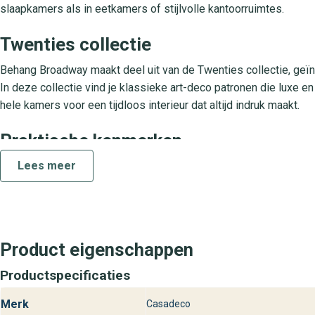
slaapkamers als in eetkamers of stijlvolle kantoorruimtes.
Twenties collectie
Behang Broadway maakt deel uit van de Twenties collectie, geïn
In deze collectie vind je klassieke art-deco patronen die luxe
hele kamers voor een tijdloos interieur dat altijd indruk maakt.
Praktische kenmerken
Lees meer
Dit vliesbehang is gemaakt van stevig non-woven materiaal, wa
is volledig afwasbaar en vuilwerend, zodat je wanden langdurig 
behoudt het behang zijn intense kleuren, zelfs bij directe zoninst
Ontdek Broadway Twenties bij behang
Product eigenschappen
Bezoek onze winkels en laat je inspireren door behang Broadway 
Productspecificaties
het vinden van de perfecte wandbekleding voor jouw woning. Erva
design en maak van elke ruimte een stijlvol pronkstuk.
Merk
Casadeco