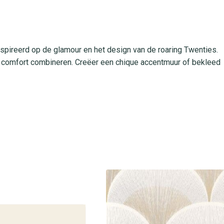
spireerd op de glamour en het design van de roaring Twenties.
 en comfort combineren. Creëer een chique accentmuur of bekleed
ardoor je eenvoudig aanbrengt met de plak-de-muur techniek. He
schoon en mooi blijven. Dankzij de goede lichtbestendigheid
raling. Ideaal voor ruimtes met veel gebruik en daglicht.
plaza
uit de Twenties collectie. Onze adviseurs helpen je graag bij
ar zelf de luxe uitstraling en de vele toepassingen van dit