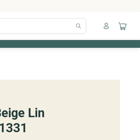
Naar mijn account
Naar mijn a
eige Lin
1331