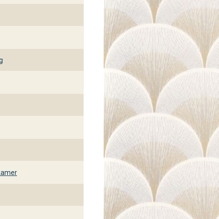
g
kamer