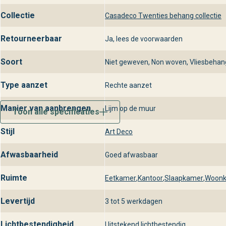
Collectie
Casadeco Twenties behang collectie
Retourneerbaar
Ja, lees de voorwaarden
Soort
Niet geweven, Non woven, Vliesbehan
Type aanzet
Rechte aanzet
Manier van aanbrengen
Lijm op de muur
Toon alle specificaties
Stijl
Art Deco
Afwasbaarheid
Goed afwasbaar
Ruimte
Eetkamer
,
Kantoor
,
Slaapkamer
,
Woon
Levertijd
3 tot 5 werkdagen
Lichtbestendigheid
Uitstekend lichtbestendig