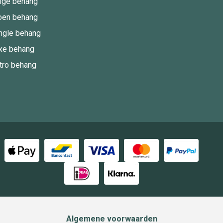
ige behang
oen behang
ngle behang
xe behang
tro behang
Algemene voorwaarden