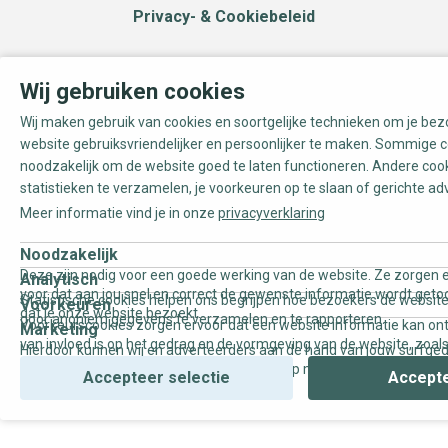
Privacy- & Cookiebeleid
Wij gebruiken cookies
Wij maken gebruik van cookies en soortgelijke technieken om je be
website gebruiksvriendelijker en persoonlijker te maken. Sommige c
noodzakelijk om de website goed te laten functioneren. Andere coo
statistieken te verzamelen, je voorkeuren op te slaan of gerichte ad
Meer informatie vind je in onze
privacyverklaring
Noodzakelijk
Deze zijn nodig voor een goede werking van de website. Ze zorgen e
Analytisch
voor dat aan jou snel en correct de gewenste informatie wordt geto
Statistische cookies helpen ons begrijpen hoe bezoekers de website
Voorkeuren
dat je onze website bezoekt.
door anoniem gegevens te verzamelen en te rapporteren.
Voorkeurscookies zorgen ervoor dat een website informatie kan on
Marketing
van invloed is op het gedrag en de vormgeving van de website, zoals
Hierdoor kunnen wij en adverteerders aan de hand van jouw surfge
uw voorkeur of de regio waar u woont.
gepersonaliseerde online advertenties en op maat gemaakte conten
Accepteer selectie
Accepte