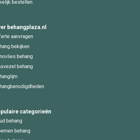
kelijk bestellen
er behangplaza.nl
ferte aanvragen
hang bekijken
novlies behang
asvezel behang
hanglijm
hangbenodigdheden
pulaire categorieën
ud behang
oemen behang