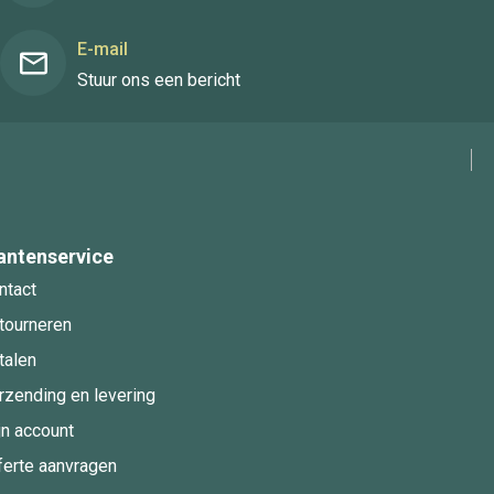
E-mail
Stuur ons een bericht
antenservice
ntact
tourneren
talen
rzending en levering
jn account
ferte aanvragen