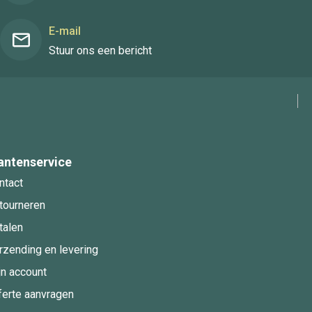
E-mail
Stuur ons een bericht
antenservice
ntact
tourneren
talen
rzending en levering
jn account
ferte aanvragen