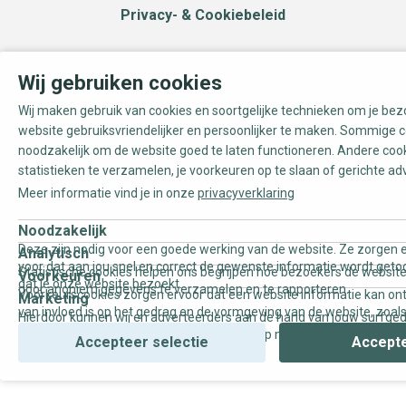
Privacy- & Cookiebeleid
Wij gebruiken cookies
Wij maken gebruik van cookies en soortgelijke technieken om je be
website gebruiksvriendelijker en persoonlijker te maken. Sommige c
noodzakelijk om de website goed te laten functioneren. Andere coo
statistieken te verzamelen, je voorkeuren op te slaan of gerichte ad
Meer informatie vind je in onze
privacyverklaring
Noodzakelijk
Deze zijn nodig voor een goede werking van de website. Ze zorgen e
Analytisch
voor dat aan jou snel en correct de gewenste informatie wordt geto
Statistische cookies helpen ons begrijpen hoe bezoekers de website
Voorkeuren
dat je onze website bezoekt.
door anoniem gegevens te verzamelen en te rapporteren.
Voorkeurscookies zorgen ervoor dat een website informatie kan on
Marketing
van invloed is op het gedrag en de vormgeving van de website, zoals
Hierdoor kunnen wij en adverteerders aan de hand van jouw surfge
uw voorkeur of de regio waar u woont.
gepersonaliseerde online advertenties en op maat gemaakte conten
Accepteer selectie
Accepte