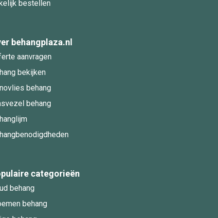
kelijk bestellen
er behangplaza.nl
ferte aanvragen
hang bekijken
novlies behang
asvezel behang
hanglijm
hangbenodigdheden
pulaire categorieën
ud behang
oemen behang