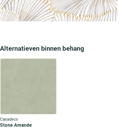
door onze uitgebreide collectie en ervaar zelf de luxe en
stijl die dit behang jouw interieur brengt. Onze
medewerkers staan klaar om je te adviseren en te helpen
bij jouw keuze voor een uniek en prachtig design.
Alternatieven binnen behang
Casadeco
Stone Amande