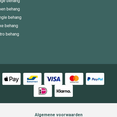
ige behang
oen behang
ngle behang
xe behang
tro behang
Algemene voorwaarden