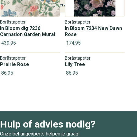
Manier van
Vochtig verwijderbaar
verwijdering
Boråstapeter
Boråstapeter
In Bloom dig 7236
In Bloom 7234 New Dawn
Carnation Garden Mural
Rose
439,95
174,95
Boråstapeter
Boråstapeter
Prairie Rose
Lily Tree
86,95
86,95
Hulp of advies nodig?
Onze behangexperts helpen je graag!