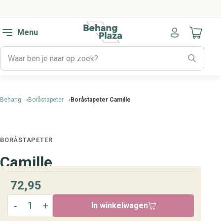
Menu
Naar mijn
Behang
Boråstapeter
Boråstapeter Camille
BORÅSTAPETER
Camille
72,95
In winkelwagen