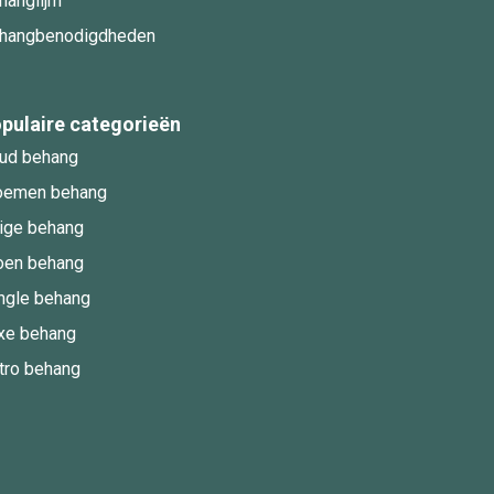
hanglijm
hangbenodigdheden
pulaire categorieën
ud behang
oemen behang
ige behang
oen behang
ngle behang
xe behang
tro behang