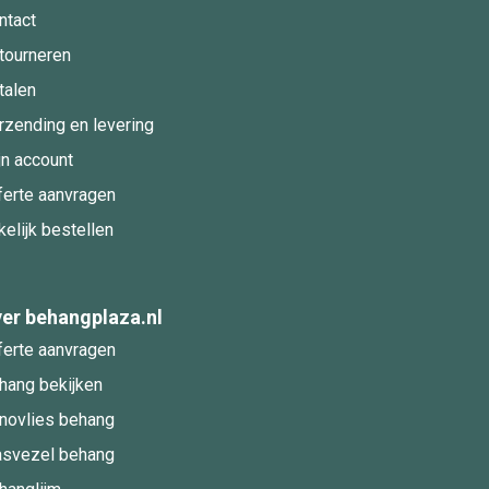
ntact
tourneren
talen
rzending en levering
jn account
ferte aanvragen
kelijk bestellen
er behangplaza.nl
ferte aanvragen
hang bekijken
novlies behang
asvezel behang