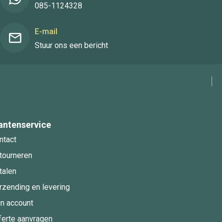
085-1124328
E-mail
Stuur ons een bericht
antenservice
ntact
tourneren
talen
rzending en levering
jn account
ferte aanvragen