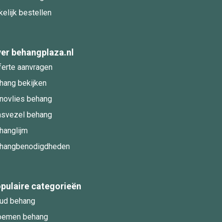
kelijk bestellen
er behangplaza.nl
ferte aanvragen
hang bekijken
novlies behang
asvezel behang
hanglijm
hangbenodigdheden
pulaire categorieën
ud behang
oemen behang