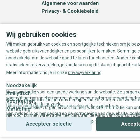
Algemene voorwaarden
Privacy- & Cookiebeleid
Wij gebruiken cookies
Wij maken gebruik van cookies en soortgelijke technieken om je be
website gebruiksvriendelijker en persoonlijker te maken. Sommige c
noodzakelijk om de website goed te laten functioneren. Andere coo
statistieken te verzamelen, je voorkeuren op te slaan of gerichte ad
Meer informatie vind je in onze
privacyverklaring
Noodzakelijk
Deze zijn nodig voor een goede werking van de website. Ze zorgen e
Analytisch
voor dat aan jou snel en correct de gewenste informatie wordt geto
Statistische cookies helpen ons begrijpen hoe bezoekers de website
Voorkeuren
dat je onze website bezoekt.
door anoniem gegevens te verzamelen en te rapporteren.
Voorkeurscookies zorgen ervoor dat een website informatie kan on
Marketing
van invloed is op het gedrag en de vormgeving van de website, zoals
Hierdoor kunnen wij en adverteerders aan de hand van jouw surfge
uw voorkeur of de regio waar u woont.
gepersonaliseerde online advertenties en op maat gemaakte conten
Accepteer selectie
Accepte