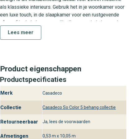
als klassieke interieurs. Gebruik het in je woonkamer voor
een luxe touch, in de slaapkamer voor een rustgevende
sfeer of in de hal om een stijlvolle eerste indruk te maken.
Lees meer
Over de collectie So Color 5
De So Color 5 collectie staat voor eigentijds design en
hoogwaardige kwaliteit. Met een uitgebreid kleurenpalet
en een zachte, verfijnde structuur biedt deze collectie
Product eigenschappen
volop mogelijkheden om je interieur naar eigen smaak in te
richten. Of je nu kiest voor een opvallende kleur of juist
Productspecificaties
voor neutraal, So Color 5 garandeert een luxe en stijlvolle
Merk
Casadeco
uitstraling.
Praktische kenmerken van Canevas
Collectie
Casadeco So Color 5 behang collectie
So Color 5
Retourneerbaar
Ja, lees de voorwaarden
Materiaal: Duurzaam vliesbehang dat eenvoudig te
verwerken is
Afmetingen
0,53 m x 10,05 m