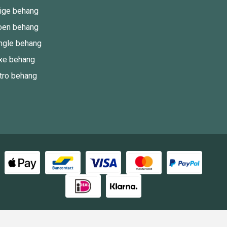
ige behang
oen behang
ngle behang
xe behang
tro behang