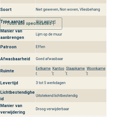
aanbrengmethode: Rechtstreeks verlijmen op een schone,
stevige muur
Soort
Niet geweven, Non woven, Vliesbehang
afwasbaarheid: Afneembaar met een licht vochtige doek,
Type aanzet
Vrije aanzet
onderhoudsvriendelijk
Toon alle specificaties
ruimtegebruik: Perfect voor woonkamer, slaapkamer, hal
Manier van
Lijm op de muur
en kantoor
aanbrengen
lichtbestendigheid: Kleurvast en duurzaam, ook bij veel
Patroon
Effen
daglicht
Afwasbaarheid
Goed afwasbaar
Ontdek Canevas So Color 5 bij
behangplaza
Eetkame
Kantoo
Slaapkame
Woonkame
Ruimte
,
,
,
r
r
r
r
Bezoek onze winkels en laat je inspireren door het
Levertijd
stijlvolle Canevas behang uit de So Color 5 collectie. Bij
3 tot 5 werkdagen
behangplaza vind je altijd persoonlijk advies, de nieuwste
Lichtbestendighe
Uitstekend lichtbestendig
trends en een uitgebreid assortiment wandbekleding voor
id
jouw droominterieur.
Manier van
Droog verwijderbaar
verwijdering