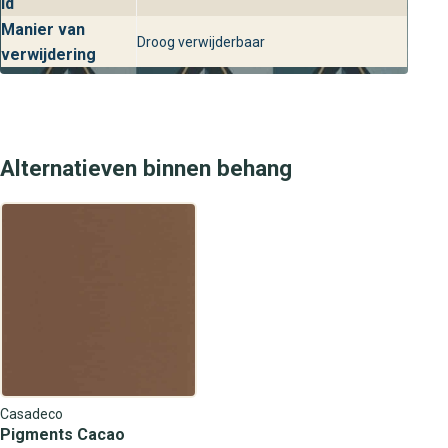
id
trends in interieur, stijlvol design en luxe afwerking.
Manier van
Droog verwijderbaar
verwijdering
Alternatieven binnen behang
Casadeco
Pigments Cacao