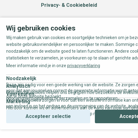
Privacy- & Cookiebeleid
Wij gebruiken cookies
Wij maken gebruik van cookies en soortgelijke technieken om je be
website gebruiksvriendelijker en persoonlijker te maken. Sommige c
noodzakelijk om de website goed te laten functioneren. Andere coo
statistieken te verzamelen, je voorkeuren op te slaan of gerichte ad
Meer informatie vind je in onze
privacyverklaring
Noodzakelijk
Deze zijn nodig voor een goede werking van de website. Ze zorgen e
Analytisch
voor dat aan jou snel en correct de gewenste informatie wordt geto
Statistische cookies helpen ons begrijpen hoe bezoekers de website
Voorkeuren
dat je onze website bezoekt.
door anoniem gegevens te verzamelen en te rapporteren.
Voorkeurscookies zorgen ervoor dat een website informatie kan on
Marketing
van invloed is op het gedrag en de vormgeving van de website, zoals
Hierdoor kunnen wij en adverteerders aan de hand van jouw surfge
uw voorkeur of de regio waar u woont.
gepersonaliseerde online advertenties en op maat gemaakte conten
Accepteer selectie
Accepte