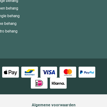
ige behang
oen behang
ngle behang
xe behang
tro behang
Algemene voorwaarden