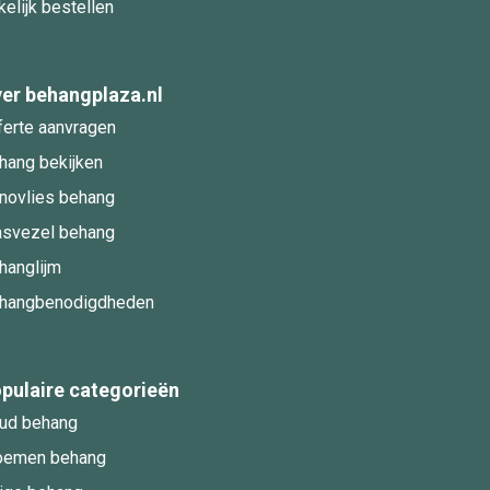
kelijk bestellen
er behangplaza.nl
ferte aanvragen
hang bekijken
novlies behang
asvezel behang
hanglijm
hangbenodigdheden
pulaire categorieën
ud behang
oemen behang