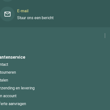
E-mail
Stuur ons een bericht
antenservice
ntact
tourneren
talen
rzending en levering
jn account
ferte aanvragen