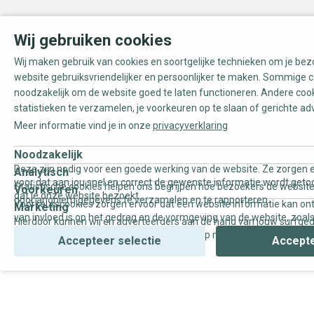
Wij gebruiken cookies
Wij maken gebruik van cookies en soortgelijke technieken om je be
website gebruiksvriendelijker en persoonlijker te maken. Sommige c
noodzakelijk om de website goed te laten functioneren. Andere coo
statistieken te verzamelen, je voorkeuren op te slaan of gerichte ad
Meer informatie vind je in onze
privacyverklaring
Noodzakelijk
Deze zijn nodig voor een goede werking van de website. Ze zorgen e
Analytisch
voor dat aan jou snel en correct de gewenste informatie wordt geto
Statistische cookies helpen ons begrijpen hoe bezoekers de website
Voorkeuren
dat je onze website bezoekt.
door anoniem gegevens te verzamelen en te rapporteren.
Voorkeurscookies zorgen ervoor dat een website informatie kan on
Marketing
van invloed is op het gedrag en de vormgeving van de website, zoals
Hierdoor kunnen wij en adverteerders aan de hand van jouw surfge
uw voorkeur of de regio waar u woont.
gepersonaliseerde online advertenties en op maat gemaakte conten
Accepteer selectie
Accepte