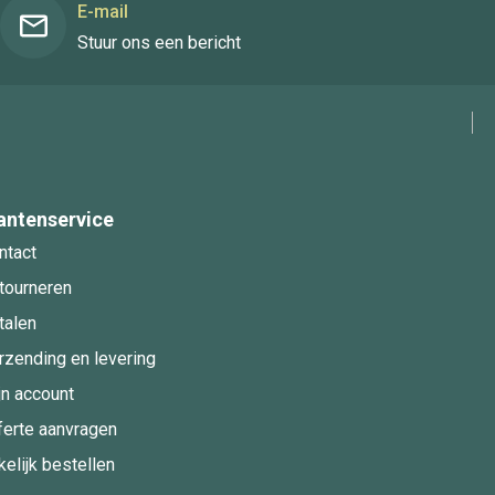
E-mail
Stuur ons een bericht
antenservice
ntact
tourneren
talen
rzending en levering
jn account
ferte aanvragen
kelijk bestellen