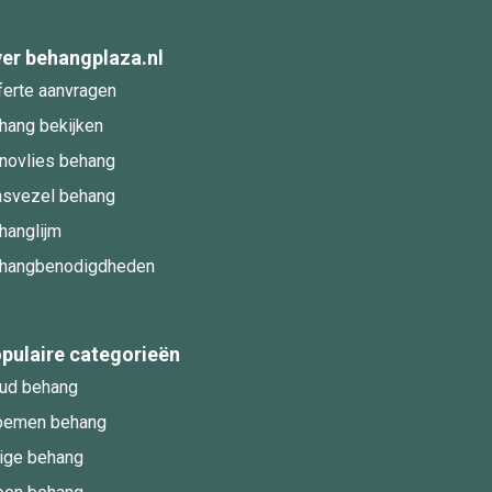
er behangplaza.nl
ferte aanvragen
hang bekijken
novlies behang
asvezel behang
hanglijm
hangbenodigdheden
pulaire categorieën
ud behang
oemen behang
ige behang