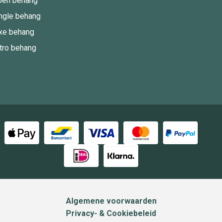
oen behang
ngle behang
xe behang
tro behang
Algemene voorwaarden
Privacy- & Cookiebeleid