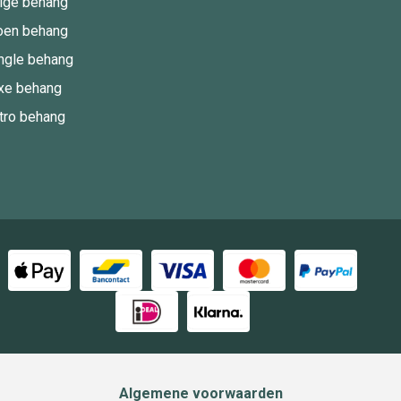
ige behang
oen behang
ngle behang
xe behang
tro behang
Algemene voorwaarden