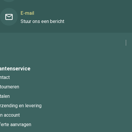
E-mail
Stuur ons een bericht
antenservice
ntact
tourneren
talen
rzending en levering
jn account
ferte aanvragen