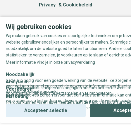
Privacy- & Cookiebeleid
Wij gebruiken cookies
Wij maken gebruik van cookies en soortgelijke technieken om je be
website gebruiksvriendelijker en persoonlijker te maken. Sommige c
noodzakelijk om de website goed te laten functioneren. Andere coo
statistieken te verzamelen, je voorkeuren op te slaan of gerichte ad
Meer informatie vind je in onze
privacyverklaring
Noodzakelijk
Deze zijn nodig voor een goede werking van de website. Ze zorgen e
Analytisch
voor dat aan jou snel en correct de gewenste informatie wordt geto
Statistische cookies helpen ons begrijpen hoe bezoekers de website
Voorkeuren
dat je onze website bezoekt.
door anoniem gegevens te verzamelen en te rapporteren.
Voorkeurscookies zorgen ervoor dat een website informatie kan on
Marketing
van invloed is op het gedrag en de vormgeving van de website, zoals
Hierdoor kunnen wij en adverteerders aan de hand van jouw surfge
uw voorkeur of de regio waar u woont.
gepersonaliseerde online advertenties en op maat gemaakte conten
Accepteer selectie
Accepte