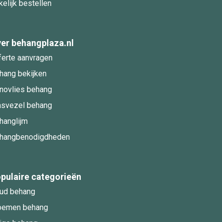
kelijk bestellen
er behangplaza.nl
ferte aanvragen
hang bekijken
novlies behang
asvezel behang
hanglijm
hangbenodigdheden
pulaire categorieën
ud behang
oemen behang