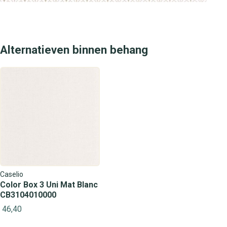
elegante Color Box 3 Mistinguett Blanc Beige Irise uit de
Color Box 3 collectie behoort tot ons standaard aanbod.
Kom langs in één van onze winkels om de kwaliteit, het
patroon en de kleuren in het echt te ervaren. Onze
Alternatieven binnen behang
adviseurs helpen je graag bij het maken van de juiste
keuze voor jouw droominterieur.
Caselio
Color Box 3 Uni Mat Blanc
CB3104010000
46,40