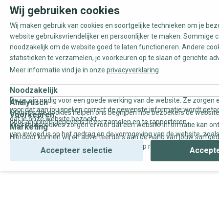
Wij gebruiken cookies
Wij maken gebruik van cookies en soortgelijke technieken om je be
website gebruiksvriendelijker en persoonlijker te maken. Sommige c
noodzakelijk om de website goed te laten functioneren. Andere coo
statistieken te verzamelen, je voorkeuren op te slaan of gerichte ad
Meer informatie vind je in onze
privacyverklaring
Noodzakelijk
Deze zijn nodig voor een goede werking van de website. Ze zorgen e
Analytisch
voor dat aan jou snel en correct de gewenste informatie wordt geto
Statistische cookies helpen ons begrijpen hoe bezoekers de website
Voorkeuren
dat je onze website bezoekt.
door anoniem gegevens te verzamelen en te rapporteren.
Voorkeurscookies zorgen ervoor dat een website informatie kan on
Marketing
van invloed is op het gedrag en de vormgeving van de website, zoals
Hierdoor kunnen wij en adverteerders aan de hand van jouw surfge
uw voorkeur of de regio waar u woont.
gepersonaliseerde online advertenties en op maat gemaakte conten
Accepteer selectie
Accepte