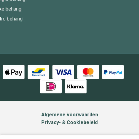
xe behang
tro behang
Algemene voorwaarden
Privacy- & Cookiebeleid