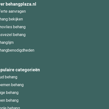
er behangplaza.nl
ferte aanvragen
hang bekijken
novlies behang
asvezel behang
hanglijm
hangbenodigdheden
pulaire categorieën
ud behang
oemen behang
ige behang
oen behang
ngle behang