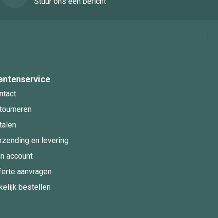
Stuur ons een bericht
antenservice
ntact
tourneren
talen
rzending en levering
jn account
ferte aanvragen
kelijk bestellen