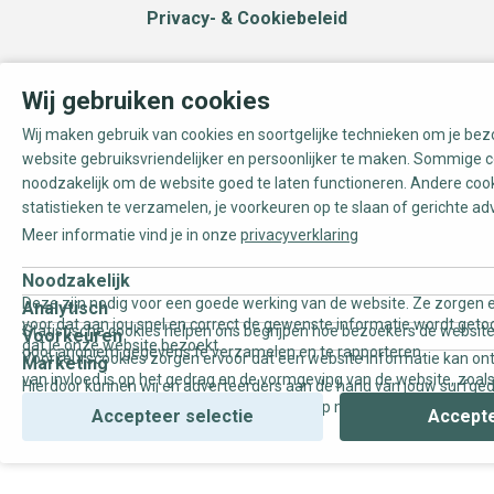
Privacy- & Cookiebeleid
Wij gebruiken cookies
Wij maken gebruik van cookies en soortgelijke technieken om je be
website gebruiksvriendelijker en persoonlijker te maken. Sommige c
noodzakelijk om de website goed te laten functioneren. Andere coo
statistieken te verzamelen, je voorkeuren op te slaan of gerichte ad
Meer informatie vind je in onze
privacyverklaring
Noodzakelijk
Deze zijn nodig voor een goede werking van de website. Ze zorgen e
Analytisch
voor dat aan jou snel en correct de gewenste informatie wordt geto
Statistische cookies helpen ons begrijpen hoe bezoekers de website
Voorkeuren
dat je onze website bezoekt.
door anoniem gegevens te verzamelen en te rapporteren.
Voorkeurscookies zorgen ervoor dat een website informatie kan on
Marketing
van invloed is op het gedrag en de vormgeving van de website, zoals
Hierdoor kunnen wij en adverteerders aan de hand van jouw surfge
uw voorkeur of de regio waar u woont.
gepersonaliseerde online advertenties en op maat gemaakte conten
Accepteer selectie
Accepte