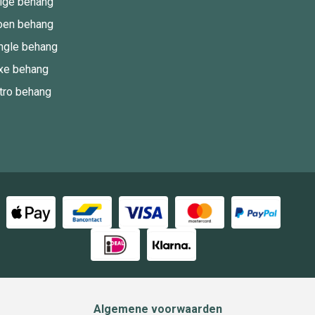
ige behang
oen behang
ngle behang
xe behang
tro behang
Algemene voorwaarden