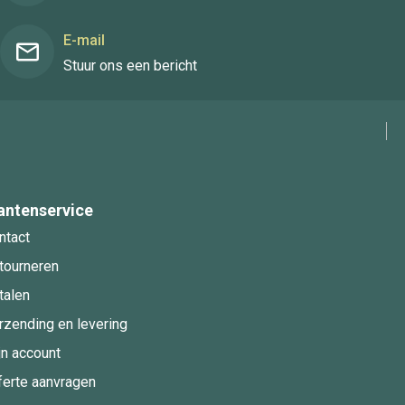
E-mail
Stuur ons een bericht
antenservice
ntact
tourneren
talen
rzending en levering
jn account
ferte aanvragen