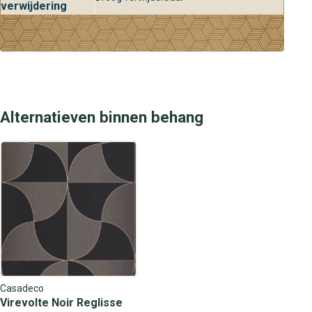
deze stijlvolle collectie.
verwijdering
Alternatieven binnen behang
Casadeco
Virevolte Noir Reglisse