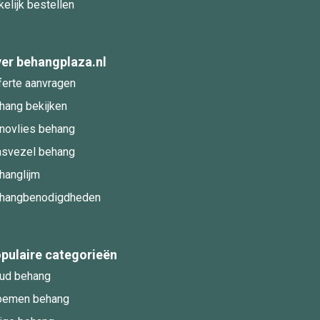
kelijk bestellen
er behangplaza.nl
ferte aanvragen
hang bekijken
novlies behang
asvezel behang
hanglijm
hangbenodigdheden
pulaire categorieën
ud behang
oemen behang