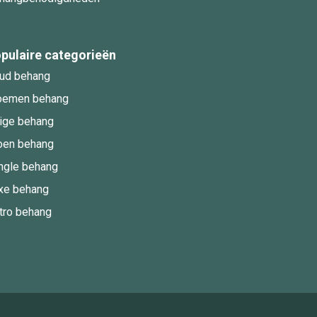
pulaire categorieën
ud behang
oemen behang
ige behang
oen behang
ngle behang
xe behang
tro behang