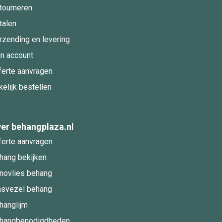
tourneren
talen
rzending en levering
jn account
ferte aanvragen
kelijk bestellen
er behangplaza.nl
ferte aanvragen
hang bekijken
novlies behang
asvezel behang
hanglijm
hangbenodigdheden