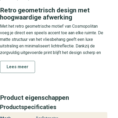
Retro geometrisch design met
hoogwaardige afwerking
Met het retro geometrische motief van Cosmopolitan
voeg je direct een speels accent toe aan elke ruimte. De
matte structuur van het vliesbehang geeft een luxe
uitstraling en minimaliseert lichtreflectie. Dankzij de
zorgvuldig uitgevoerde print blijft het design scherp en
levendig, zelfs in intensief gebruikte vertrekken zoals de
woonkamer, slaapkamer of hal.
Lees meer
Over de collectie The Appartment
De collectie The Appartment staat voor tijdloos design
met een knipoog naar de jaren zeventig. Elk behang binnen
Product eigenschappen
deze lijn combineert stijlvol kleurgebruik met gedurfde
Productspecificaties
patronen, waardoor jij jouw interieur eenvoudig
personaliseert. Cosmopolitan is hier een perfect