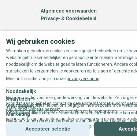
Algemene voorwaarden
Privacy- & Cookiebeleid
Wij gebruiken cookies
Wij maken gebruik van cookies en soortgelijke technieken om je be
website gebruiksvriendelijker en persoonlijker te maken. Sommige c
noodzakelijk om de website goed te laten functioneren. Andere coo
statistieken te verzamelen, je voorkeuren op te slaan of gerichte ad
Meer informatie vind je in onze
privacyverklaring
Noodzakelijk
Deze zijn nodig voor een goede werking van de website. Ze zorgen e
Analytisch
voor dat aan jou snel en correct de gewenste informatie wordt geto
Statistische cookies helpen ons begrijpen hoe bezoekers de website
Voorkeuren
dat je onze website bezoekt.
door anoniem gegevens te verzamelen en te rapporteren.
Voorkeurscookies zorgen ervoor dat een website informatie kan on
Marketing
van invloed is op het gedrag en de vormgeving van de website, zoals
Hierdoor kunnen wij en adverteerders aan de hand van jouw surfge
uw voorkeur of de regio waar u woont.
gepersonaliseerde online advertenties en op maat gemaakte conten
Accepteer selectie
Accepte