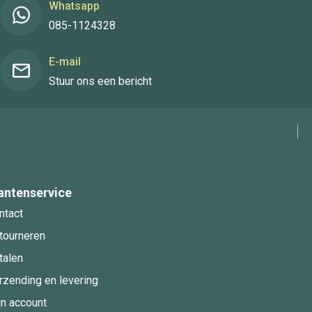
Whatsapp
085-1124328
E-mail
Stuur ons een bericht
antenservice
ntact
tourneren
talen
rzending en levering
jn account