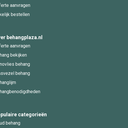
ferte aanvragen
kelijk bestellen
er behangplaza.nl
ferte aanvragen
hang bekijken
novlies behang
asvezel behang
hanglijm
hangbenodigdheden
pulaire categorieën
ud behang