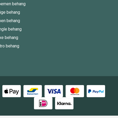
oemen behang
ige behang
oen behang
ngle behang
xe behang
tro behang