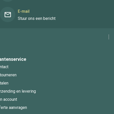
E-mail
Stuur ons een bericht
antenservice
ntact
tourneren
talen
rzending en levering
jn account
ferte aanvragen