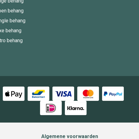
ige behang
oen behang
ngle behang
xe behang
tro behang
Algemene voorwaarden