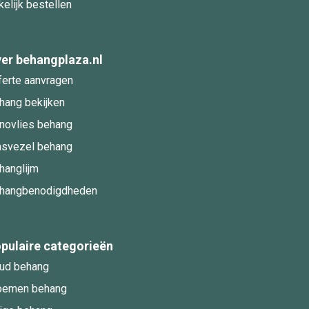
kelijk bestellen
er behangplaza.nl
ferte aanvragen
hang bekijken
novlies behang
asvezel behang
hanglijm
hangbenodigdheden
pulaire categorieën
ud behang
oemen behang