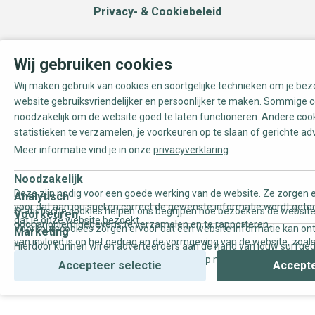
Privacy- & Cookiebeleid
Wij gebruiken cookies
Wij maken gebruik van cookies en soortgelijke technieken om je be
website gebruiksvriendelijker en persoonlijker te maken. Sommige c
noodzakelijk om de website goed te laten functioneren. Andere coo
statistieken te verzamelen, je voorkeuren op te slaan of gerichte ad
Meer informatie vind je in onze
privacyverklaring
Noodzakelijk
Deze zijn nodig voor een goede werking van de website. Ze zorgen e
Analytisch
voor dat aan jou snel en correct de gewenste informatie wordt geto
Statistische cookies helpen ons begrijpen hoe bezoekers de website
Voorkeuren
dat je onze website bezoekt.
door anoniem gegevens te verzamelen en te rapporteren.
Voorkeurscookies zorgen ervoor dat een website informatie kan on
Marketing
van invloed is op het gedrag en de vormgeving van de website, zoals
Hierdoor kunnen wij en adverteerders aan de hand van jouw surfge
uw voorkeur of de regio waar u woont.
gepersonaliseerde online advertenties en op maat gemaakte conten
Accepteer selectie
Accepte