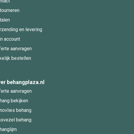
ntact
tourneren
talen
rzending en levering
jn account
ferte aanvragen
kelijk bestellen
er behangplaza.nl
ferte aanvragen
hang bekijken
novlies behang
asvezel behang
hanglijm