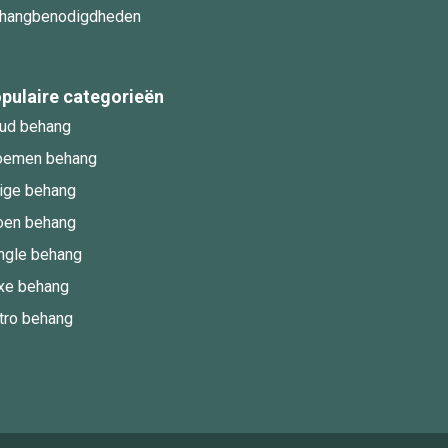
hangbenodigdheden
pulaire categorieën
ud behang
oemen behang
ige behang
oen behang
ngle behang
xe behang
tro behang