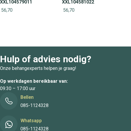
XXL104579011
XXL104581022
56,70
56,70
Hulp of advies nodig?
Onze behangexperts helpen je graag!
Op werkdagen bereikbaar van:
09:30 – 17:00 uur
Bellen
085-1124328
Whatsapp
085-1124328