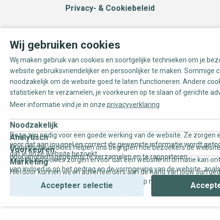
Privacy- & Cookiebeleid
Wij gebruiken cookies
Wij maken gebruik van cookies en soortgelijke technieken om je be
website gebruiksvriendelijker en persoonlijker te maken. Sommige c
noodzakelijk om de website goed te laten functioneren. Andere coo
statistieken te verzamelen, je voorkeuren op te slaan of gerichte ad
Meer informatie vind je in onze
privacyverklaring
Noodzakelijk
Deze zijn nodig voor een goede werking van de website. Ze zorgen e
Analytisch
voor dat aan jou snel en correct de gewenste informatie wordt geto
Statistische cookies helpen ons begrijpen hoe bezoekers de website
Voorkeuren
dat je onze website bezoekt.
door anoniem gegevens te verzamelen en te rapporteren.
Voorkeurscookies zorgen ervoor dat een website informatie kan on
Marketing
van invloed is op het gedrag en de vormgeving van de website, zoals
Hierdoor kunnen wij en adverteerders aan de hand van jouw surfge
uw voorkeur of de regio waar u woont.
gepersonaliseerde online advertenties en op maat gemaakte conten
Accepteer selectie
Accepte