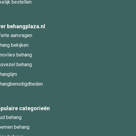
kelijk bestellen
er behangplaza.nl
ferte aanvragen
hang bekijken
novlies behang
asvezel behang
hanglijm
hangbenodigdheden
pulaire categorieën
ud behang
oemen behang