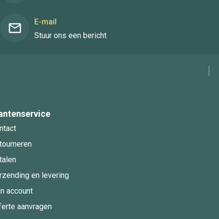
E-mail
Stuur ons een bericht
antenservice
ntact
tourneren
talen
rzending en levering
jn account
ferte aanvragen