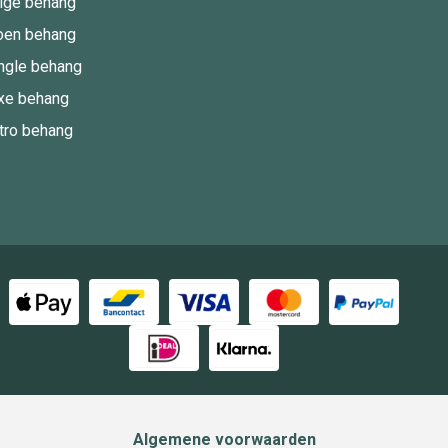
ige behang
oen behang
ngle behang
xe behang
tro behang
Algemene voorwaarden