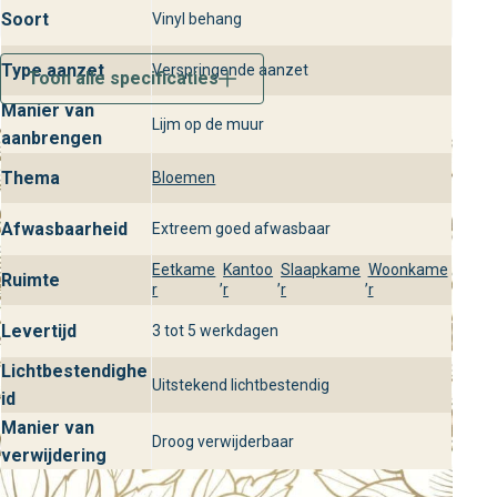
woon-, slaap- en eetkamers.
Soort
Vinyl behang
Bezoek behangplaza voor Envergure
Type aanzet
Verspringende aanzet
Toon alle specificaties
Xxl
Manier van
Lijm op de muur
Benieuwd naar Envergure uit de Xxl collectie? Kom langs
aanbrengen
in onze winkels en laat je inspireren door dit stijlvolle
Thema
Bloemen
behang. Ons deskundige team helpt je graag bij het kiezen
van de perfecte wandbekleding voor jouw interieur.
Afwasbaarheid
Extreem goed afwasbaar
Eetkame
Kantoo
Slaapkame
Woonkame
Ruimte
,
,
,
r
r
r
r
Levertijd
3 tot 5 werkdagen
Lichtbestendighe
Uitstekend lichtbestendig
id
Manier van
Droog verwijderbaar
verwijdering