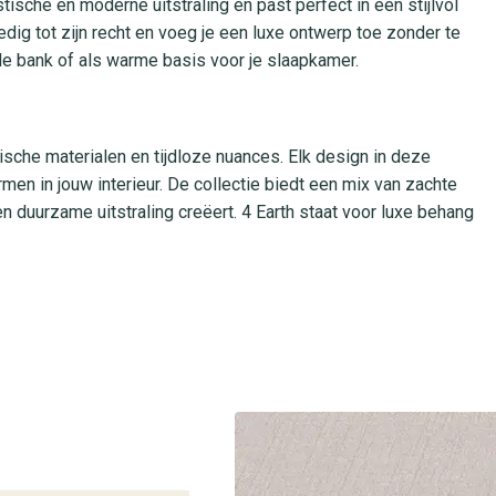
tische en moderne uitstraling en past perfect in een stijlvol
dig tot zijn recht en voeg je een luxe ontwerp toe zonder te
de bank of als warme basis voor je slaapkamer.
nische materialen en tijdloze nuances. Elk design in deze
en in jouw interieur. De collectie biedt een mix van zachte
n duurzame uitstraling creëert. 4 Earth staat voor luxe behang
gebruik
ra stevig en vormvast zijn. Dankzij de strijkvrije
ak je het behang eenvoudig op zijn plek. Het behang is
ekje verwijdert. De hoge lichtbestendigheid zorgt dat de kleuren
pkamer of kantoor. De combinatie van duurzame materialen en
rieur.