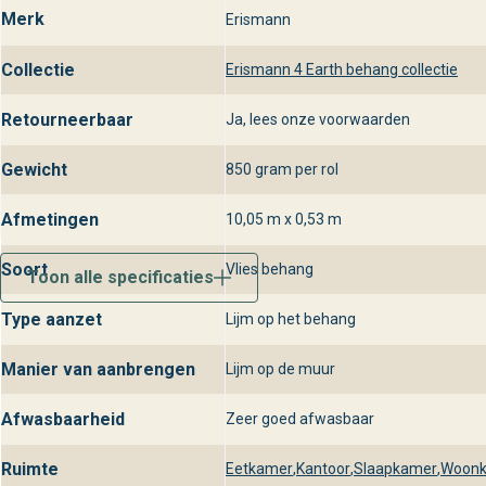
Behangplaza in de winkels
Merk
Erismann
Wil je Erismann 4 Earth 10359 zelf ervaren? Bezoek onze winkel
Collectie
Erismann 4 Earth behang collectie
Earth. Ons vakkundige team helpt je graag bij de juiste kleur- en
aansluit. Bij behangplaza geniet je van persoonlijk advies, snell
Retourneerbaar
Ja, lees onze voorwaarden
met luxe wandbekleding.
Gewicht
850 gram per rol
Afmetingen
10,05 m x 0,53 m
Soort
Vlies behang
Toon alle specificaties
Type aanzet
Lijm op het behang
Manier van aanbrengen
Lijm op de muur
Afwasbaarheid
Zeer goed afwasbaar
Ruimte
Eetkamer
,
Kantoor
,
Slaapkamer
,
Woon