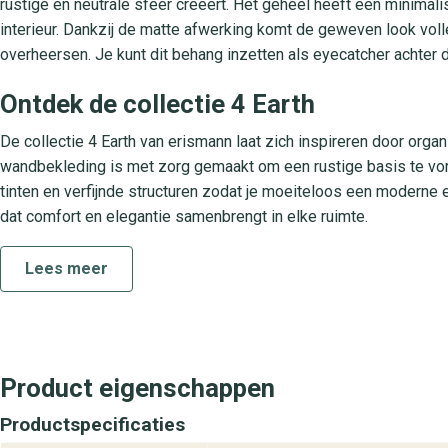
rustige en neutrale sfeer creëert. Het geheel heeft een minimalis
interieur. Dankzij de matte afwerking komt de geweven look volle
overheersen. Je kunt dit behang inzetten als eyecatcher achter 
Ontdek de collectie 4 Earth
De collectie 4 Earth van erismann laat zich inspireren door orga
wandbekleding is met zorg gemaakt om een rustige basis te vorm
tinten en verfijnde structuren zodat je moeiteloos een moderne e
dat comfort en elegantie samenbrengt in elke ruimte.
Praktische kenmerken voor eenvoudig 
Lees meer
Dit non-woven behang is gemaakt van hoogwaardige vezels die ext
aanbrengmethode kun je direct lijm op de muur aanbrengen en pl
afwasbaar wat betekent dat je lichte vlekken met een vochtig do
jarenlang fris blijven, ideaal voor ruimtes als woonkamer, slaa
Product eigenschappen
gebruiksgemak maakt dit behang een slimme keuze voor elk inte
Productspecificaties