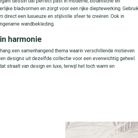
gant dessin dat perfect past in moderne, botanische en
erlijke bladvormen en zorgt voor een rijke dieptewerking. Gebrui
direct een luxueuze en stijlvolle sfeer te creëren. Ook in
aangename wandbekleding.
 in harmonie
 behang een samenhangend thema waarin verschillende motieven
en designs uit dezelfde collectie voor een evenwichtig geheel.
at straalt van design en luxe, terwijl het toch warm en
dig gebruik
ateriaal, waardoor je eenvoudig lijm op de muur aanbrengt
assing ben je snel klaar en houd je de muren heel. Het behang is
wijdert. Met een hoge lichtbestendigheid behoudt het patroon
n.