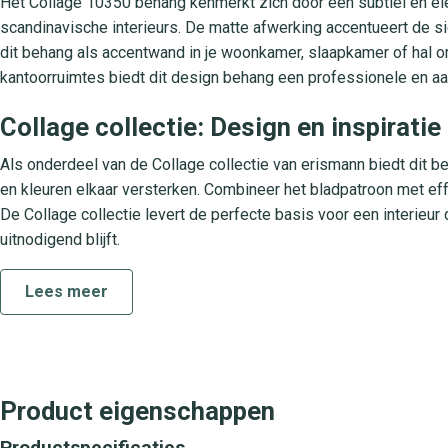
Het Collage 10350 behang kenmerkt zich door een subtiel en ele
scandinavische interieurs. De matte afwerking accentueert de si
dit behang als accentwand in je woonkamer, slaapkamer of hal om 
kantoorruimtes biedt dit design behang een professionele en 
Collage collectie: Design en inspiratie
Als onderdeel van de Collage collectie van erismann biedt dit
en kleuren elkaar versterken. Combineer het bladpatroon met eff
De Collage collectie levert de perfecte basis voor een interieur d
uitnodigend blijft.
Praktische eigenschappen voor eenvou
Lees meer
Dit hoogwaardige vliesbehang is gemaakt van 100 % non-woven m
zonder het behang eerst in te weken. Dankzij de strijkvrije toep
afneembaar en licht afwasbaar, zodat je vlekken moeiteloos ver
lang zijn kleur. Ideaal voor woonkamers, slaapkamers en kantore
Product eigenschappen
Productspecificaties