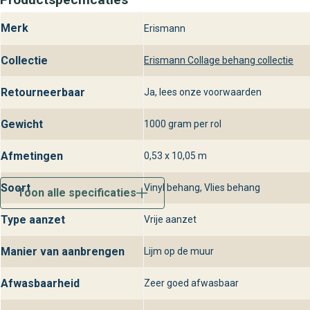
Behangplaza gids voor Erismann Colla
Bezoek onze winkels voor persoonlijk advies en bekijk de volled
Merk
Erismann
Onze deskundige adviseurs helpen je bij het kiezen van het perfe
Collectie
Erismann Collage behang collectie
gegarandeerd de wandbekleding die past bij jouw stijlvol en luxe 
Retourneerbaar
Ja, lees onze voorwaarden
Gewicht
1000 gram per rol
Afmetingen
0,53 x 10,05 m
Soort
Vinyl behang, Vlies behang
Toon alle specificaties
Type aanzet
Vrije aanzet
Manier van aanbrengen
Lijm op de muur
Afwasbaarheid
Zeer goed afwasbaar