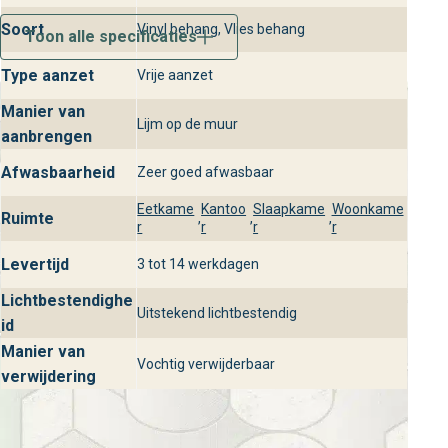
lichtbestendigheid blijft het design lang stralend en
Soort
Vinyl behang, Vlies behang
kleurecht, perfect voor gebruik in woonkamers,
Toon alle specificaties
slaapkamers of studiehoekjes.
Type aanzet
Vrije aanzet
Beschikbaar bij behangplaza
Manier van
Lijm op de muur
Ontdek het Erismann Collage 10384 behang uit de Collage
aanbrengen
collectie in onze winkels. Bij behangplaza adviseren wij je
Afwasbaarheid
Zeer goed afwasbaar
graag over de beste keuzes voor jouw interieur. Bezoek
Eetkame
Kantoo
Slaapkame
Woonkame
één van onze winkels en laat je inspireren door onze
Ruimte
,
,
,
r
r
r
r
ruime collectie wandbekleding en het stijlvolle design van
dit luxe behang.
Levertijd
3 tot 14 werkdagen
Lichtbestendighe
Uitstekend lichtbestendig
id
Manier van
Vochtig verwijderbaar
verwijdering