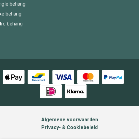
ngle behang
xe behang
tro behang
Algemene voorwaarden
Privacy- & Cookiebeleid