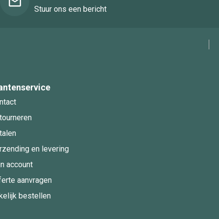
Stuur ons een bericht
antenservice
ntact
tourneren
talen
rzending en levering
jn account
ferte aanvragen
kelijk bestellen