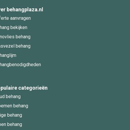
er behangplaza.nl
ferte aanvragen
hang bekijken
novlies behang
asvezel behang
hanglijm
hangbenodigdheden
pulaire categorieën
ud behang
oemen behang
ige behang
oen behang