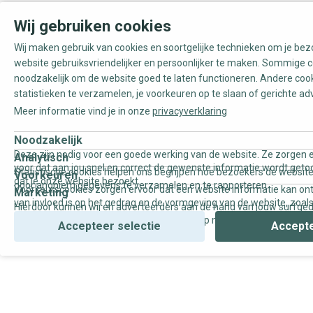
Wij gebruiken cookies
Wij maken gebruik van cookies en soortgelijke technieken om je be
website gebruiksvriendelijker en persoonlijker te maken. Sommige c
noodzakelijk om de website goed te laten functioneren. Andere coo
statistieken te verzamelen, je voorkeuren op te slaan of gerichte ad
Meer informatie vind je in onze
privacyverklaring
Noodzakelijk
Deze zijn nodig voor een goede werking van de website. Ze zorgen e
Analytisch
voor dat aan jou snel en correct de gewenste informatie wordt geto
Statistische cookies helpen ons begrijpen hoe bezoekers de website
Voorkeuren
dat je onze website bezoekt.
door anoniem gegevens te verzamelen en te rapporteren.
Voorkeurscookies zorgen ervoor dat een website informatie kan on
Marketing
van invloed is op het gedrag en de vormgeving van de website, zoals
Hierdoor kunnen wij en adverteerders aan de hand van jouw surfge
uw voorkeur of de regio waar u woont.
gepersonaliseerde online advertenties en op maat gemaakte conten
Accepteer selectie
Accepte