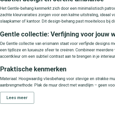
Het Gentle-behang kenmerkt zich door een minimalistisch patro
zachte kleurvariaties zorgen voor een kalme uitstraling, ideaal v
slaapkamer of kantoor. Dit design-behang past moeiteloos bij div
Gentle collectie: Verfijning voor jouw
De Gentle collectie van erismann staat voor verfijnde designs me
een tijdloze en luxueuze sfeer te creëren. Combineer meerdere v
accentkleur om een subtiel contrast aan te brengen in je interieur
Praktische kenmerken
Materiaal: Hoogwaardig vliesbehang voor stevige en strakke mu
aanbrengmethode: Plak de muur direct met wandlijm – geen voo
afwasbaarheid: Licht afneembaar met een zacht vochtige doek
Lees meer
ruimtegebruik: Uitermate geschikt voor woonkamer, slaapkamer, 
lichtbestendigheid: Zeer goed bestand tegen zonlicht – kleuren bl