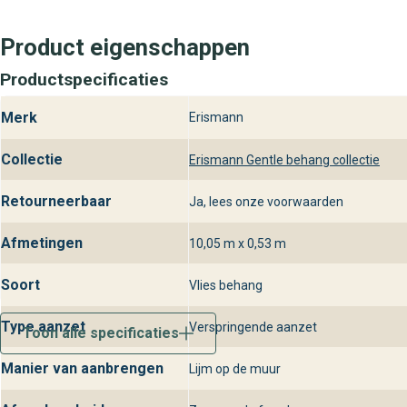
Bezoek behangplaza voor Erismann Ge
Ontdek Erismann Gentle 10435 uit de Gentle collectie bij behang
Product eigenschappen
assortiment wandbekleding en profiteer van deskundig advies voo
Productspecificaties
Merk
Erismann
Collectie
Erismann Gentle behang collectie
Retourneerbaar
Ja, lees onze voorwaarden
Afmetingen
10,05 m x 0,53 m
Soort
Vlies behang
Type aanzet
Verspringende aanzet
Toon alle specificaties
Manier van aanbrengen
Lijm op de muur