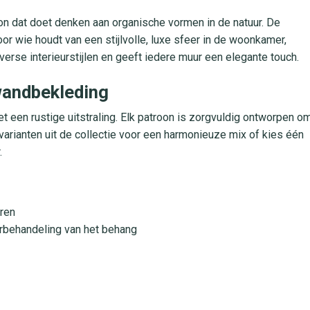
on dat doet denken aan organische vormen in de natuur. De
oor wie houdt van een stijlvolle, luxe sfeer in de woonkamer,
erse interieurstijlen en geeft iedere muur een elegante touch.
 wandbekleding
t een rustige uitstraling. Elk patroon is zorgvuldig ontworpen o
arianten uit de collectie voor een harmonieuze mix of kies één
.
ren
rbehandeling van het behang
hal en kantoor
ijven langdurig fris en stijlvol