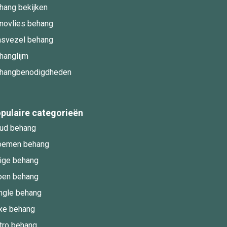
hang bekijken
novlies behang
asvezel behang
hanglijm
hangbenodigdheden
pulaire categorieën
ud behang
oemen behang
ige behang
oen behang
ngle behang
xe behang
tro behang