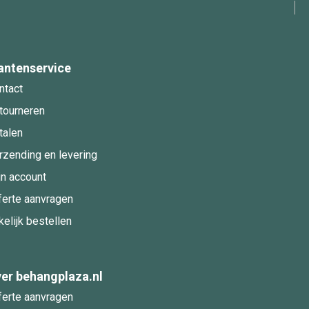
antenservice
ntact
tourneren
talen
rzending en levering
jn account
ferte aanvragen
kelijk bestellen
er behangplaza.nl
ferte aanvragen