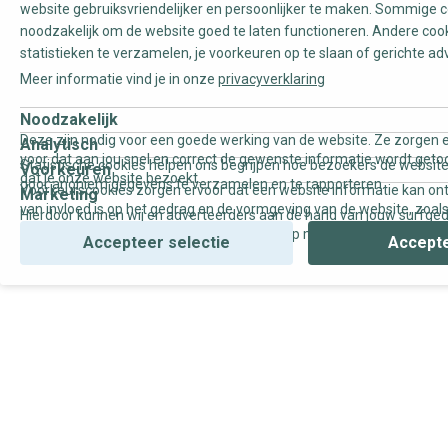
website gebruiksvriendelijker en persoonlijker te maken. Sommige c
noodzakelijk om de website goed te laten functioneren. Andere coo
statistieken te verzamelen, je voorkeuren op te slaan of gerichte ad
Meer informatie vind je in onze
privacyverklaring
Noodzakelijk
Deze zijn nodig voor een goede werking van de website. Ze zorgen e
Analytisch
voor dat aan jou snel en correct de gewenste informatie wordt geto
Statistische cookies helpen ons begrijpen hoe bezoekers de website
Voorkeuren
dat je onze website bezoekt.
door anoniem gegevens te verzamelen en te rapporteren.
Voorkeurscookies zorgen ervoor dat een website informatie kan on
Marketing
van invloed is op het gedrag en de vormgeving van de website, zoals
Hierdoor kunnen wij en adverteerders aan de hand van jouw surfge
uw voorkeur of de regio waar u woont.
gepersonaliseerde online advertenties en op maat gemaakte conten
Accepteer selectie
Accepte