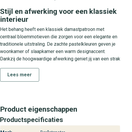
Stijl en afwerking voor een klassiek
interieur
Het behang heeft een klassiek damastpatroon met
centraal bloemmotieven die zorgen voor een elegante en
traditionele uitstraling. De zachte pastelkleuren geven je
woonkamer of slaapkamer een warm designaccent.
Dankzij de hoogwaardige afwerking geniet jij van een strak
motief zonder kleurafwijkingen. Dit wandbekleding past
perfect bij een luxe en stijlvol interieur met antieke
Lees meer
meubels of moderne details.
Collectie Dreamy Escape
De Dreamy Escape collectie biedt een mix van verfijnde
Product eigenschappen
patronen en luxe designs. Elk behang uit deze serie is
Productspecificaties
ontworpen om een elegante en dromerige sfeer te
creëren. Met keuzes van zachte pasteltonen tot verfijnde