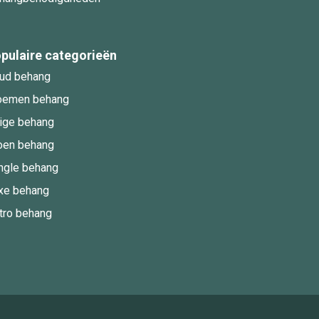
pulaire categorieën
ud behang
oemen behang
ige behang
oen behang
ngle behang
xe behang
tro behang