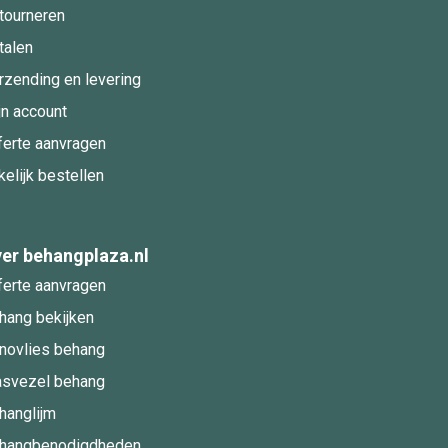
tourneren
talen
rzending en levering
jn account
ferte aanvragen
kelijk bestellen
er behangplaza.nl
ferte aanvragen
hang bekijken
novlies behang
asvezel behang
hanglijm
hangbenodigdheden