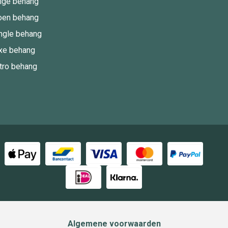
ige behang
oen behang
ngle behang
xe behang
tro behang
Algemene voorwaarden