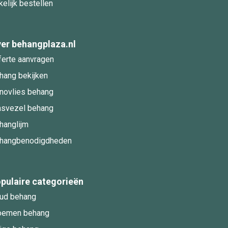
kelijk bestellen
er behangplaza.nl
ferte aanvragen
hang bekijken
novlies behang
asvezel behang
hanglijm
hangbenodigdheden
pulaire categorieën
ud behang
oemen behang