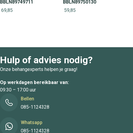
BBLN89749711
BBLN89750130
69,85
59,85
Hulp of advies nodig?
Onze behangexperts helpen je graag!
Op werkdagen bereikbaar van:
09:30 – 17:00 uur
Bellen
085-1124328
Whatsapp
085-1124328