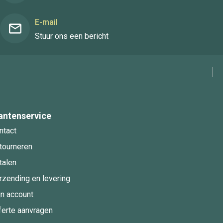
E-mail
Stuur ons een bericht
antenservice
ntact
tourneren
talen
rzending en levering
jn account
ferte aanvragen