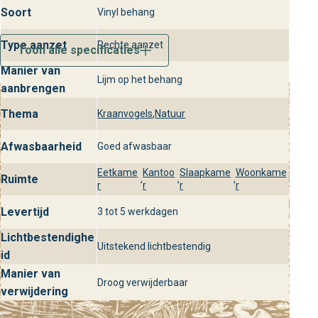
Behangplaza voor jouw perfecte
Soort
Vinyl behang
wandbekleding
Type aanzet
Rechte aanzet
Toon alle specificaties
Bezoek onze winkels en bekijk behang Euphrate uit de
Babylone Cad collectie in het echt. Ervaar de rijke
Manier van
Lijm op het behang
materialen en zie hoe dit design jouw interieur
aanbrengen
transformeert. Onze adviseurs staan voor je klaar met
Thema
Kraanvogels
,
Natuur
inspiratie en professioneel advies, zodat jij de perfecte
wandbekleding vindt.
Afwasbaarheid
Goed afwasbaar
Eetkame
Kantoo
Slaapkame
Woonkame
Ruimte
,
,
,
r
r
r
r
Levertijd
3 tot 5 werkdagen
Lichtbestendighe
Uitstekend lichtbestendig
id
Manier van
Droog verwijderbaar
verwijdering