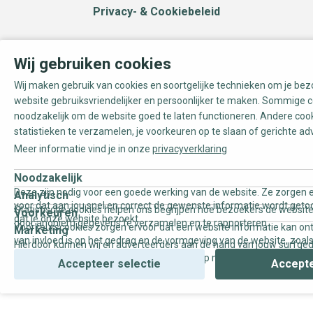
Privacy- & Cookiebeleid
Wij gebruiken cookies
Wij maken gebruik van cookies en soortgelijke technieken om je be
website gebruiksvriendelijker en persoonlijker te maken. Sommige c
noodzakelijk om de website goed te laten functioneren. Andere coo
statistieken te verzamelen, je voorkeuren op te slaan of gerichte ad
Meer informatie vind je in onze
privacyverklaring
Noodzakelijk
Deze zijn nodig voor een goede werking van de website. Ze zorgen e
Analytisch
voor dat aan jou snel en correct de gewenste informatie wordt geto
Statistische cookies helpen ons begrijpen hoe bezoekers de website
Voorkeuren
dat je onze website bezoekt.
door anoniem gegevens te verzamelen en te rapporteren.
Voorkeurscookies zorgen ervoor dat een website informatie kan on
Marketing
van invloed is op het gedrag en de vormgeving van de website, zoals
Hierdoor kunnen wij en adverteerders aan de hand van jouw surfge
uw voorkeur of de regio waar u woont.
gepersonaliseerde online advertenties en op maat gemaakte conten
Accepteer selectie
Accepte