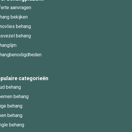
ferte aanvragen
hang bekijken
novlies behang
asvezel behang
hanglijm
hangbenodigdheden
pulaire categorieën
ud behang
oemen behang
ige behang
oen behang
ngle behang