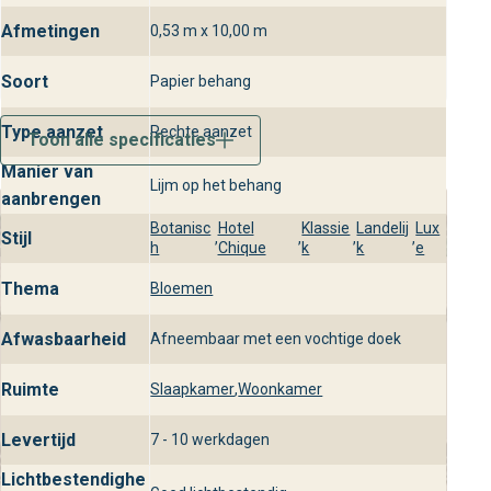
Afmetingen
0,53 m x 10,00 m
Soort
Papier behang
Type aanzet
Rechte aanzet
Toon alle specificaties
Manier van
Lijm op het behang
aanbrengen
Botanisc
Hotel
Klassie
Landelij
Lux
Stijl
,
,
,
,
h
Chique
k
k
e
Thema
Bloemen
Afwasbaarheid
Afneembaar met een vochtige doek
Ruimte
Slaapkamer
,
Woonkamer
Levertijd
7 - 10 werkdagen
Lichtbestendighe