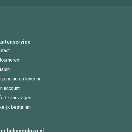
antenservice
ntact
tourneren
talen
rzending en levering
jn account
ferte aanvragen
kelijk bestellen
er behangplaza.nl