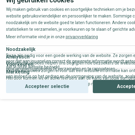
Wij gebruiken cookies
Wij maken gebruik van cookies en soortgelijke technieken om je be
website gebruiksvriendelijker en persoonlijker te maken. Sommige c
noodzakelijk om de website goed te laten functioneren. Andere coo
statistieken te verzamelen, je voorkeuren op te slaan of gerichte ad
Meer informatie vind je in onze
privacyverklaring
Noodzakelijk
Deze zijn nodig voor een goede werking van de website. Ze zorgen e
Analytisch
voor dat aan jou snel en correct de gewenste informatie wordt geto
Statistische cookies helpen ons begrijpen hoe bezoekers de website
Voorkeuren
dat je onze website bezoekt.
door anoniem gegevens te verzamelen en te rapporteren.
Voorkeurscookies zorgen ervoor dat een website informatie kan on
Marketing
van invloed is op het gedrag en de vormgeving van de website, zoals
Hierdoor kunnen wij en adverteerders aan de hand van jouw surfge
uw voorkeur of de regio waar u woont.
gepersonaliseerde online advertenties en op maat gemaakte conten
Accepteer selectie
Accepte