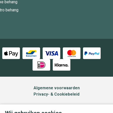
xe behang
tro behang
Algemene voorwaarden
Privacy- & Cookiebeleid