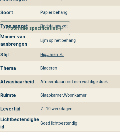
Soort
Papier behang
Type aanzet
Rechte aanzet
Toon alle specificaties
Manier van
Lijm op het behang
aanbrengen
Stijl
Hip
,
Jaren 70
Thema
Bladeren
Afwasbaarheid
Afneembaar met een vochtige doek
Ruimte
Slaapkamer
,
Woonkamer
Levertijd
7 - 10 werkdagen
Lichtbestendighe
Goed lichtbestendig
id