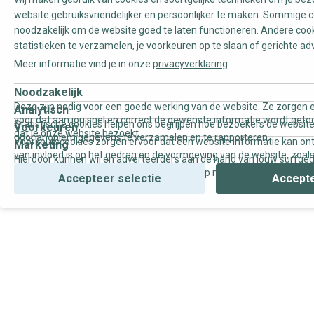
website gebruiksvriendelijker en persoonlijker te maken. Sommige c
noodzakelijk om de website goed te laten functioneren. Andere coo
statistieken te verzamelen, je voorkeuren op te slaan of gerichte ad
Meer informatie vind je in onze
privacyverklaring
Noodzakelijk
Deze zijn nodig voor een goede werking van de website. Ze zorgen e
Analytisch
voor dat aan jou snel en correct de gewenste informatie wordt geto
Statistische cookies helpen ons begrijpen hoe bezoekers de website
Voorkeuren
dat je onze website bezoekt.
door anoniem gegevens te verzamelen en te rapporteren.
Voorkeurscookies zorgen ervoor dat een website informatie kan on
Marketing
van invloed is op het gedrag en de vormgeving van de website, zoals
Hierdoor kunnen wij en adverteerders aan de hand van jouw surfge
uw voorkeur of de regio waar u woont.
gepersonaliseerde online advertenties en op maat gemaakte conten
Accepteer selectie
Accepte