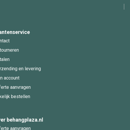
antenservice
ntact
tourneren
talen
rzending en levering
jn account
ferte aanvragen
kelijk bestellen
er behangplaza.nl
ferte aanvragen