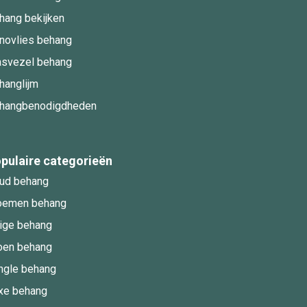
hang bekijken
novlies behang
asvezel behang
hanglijm
hangbenodigdheden
pulaire categorieën
ud behang
oemen behang
ige behang
oen behang
ngle behang
xe behang