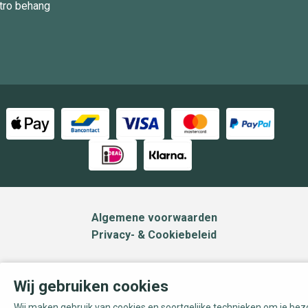
tro behang
Algemene voorwaarden
Privacy- & Cookiebeleid
Wij gebruiken cookies
Wij maken gebruik van cookies en soortgelijke technieken om je be