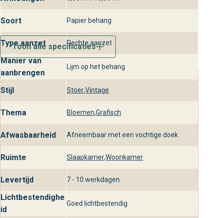
Soort
Papier behang
Type aanzet
Rechte aanzet
Toon alle specificaties
Manier van
Lijm op het behang
aanbrengen
Stijl
Stoer
,
Vintage
Thema
Bloemen
,
Grafisch
Afwasbaarheid
Afneembaar met een vochtige doek
Ruimte
Slaapkamer
,
Woonkamer
Levertijd
7 - 10 werkdagen
Lichtbestendighe
Goed lichtbestendig
id