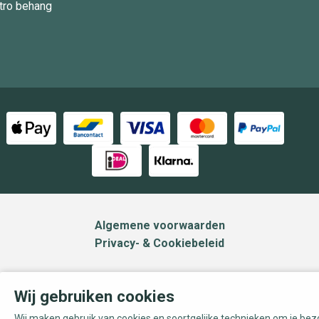
tro behang
Algemene voorwaarden
Privacy- & Cookiebeleid
Wij gebruiken cookies
Wij maken gebruik van cookies en soortgelijke technieken om je be