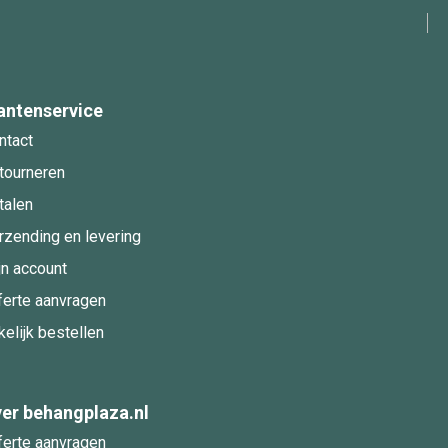
antenservice
ntact
tourneren
talen
rzending en levering
jn account
ferte aanvragen
kelijk bestellen
er behangplaza.nl
ferte aanvragen