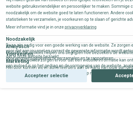
website gebruiksvriendelijker en persoonlijker te maken. Sommige c
noodzakelijk om de website goed te laten functioneren. Andere coo
statistieken te verzamelen, je voorkeuren op te slaan of gerichte ad
Meer informatie vind je in onze
privacyverklaring
Noodzakelijk
Deze zijn nodig voor een goede werking van de website. Ze zorgen e
Analytisch
voor dat aan jou snel en correct de gewenste informatie wordt geto
Statistische cookies helpen ons begrijpen hoe bezoekers de website
Voorkeuren
dat je onze website bezoekt.
door anoniem gegevens te verzamelen en te rapporteren.
Voorkeurscookies zorgen ervoor dat een website informatie kan on
Marketing
van invloed is op het gedrag en de vormgeving van de website, zoals
Hierdoor kunnen wij en adverteerders aan de hand van jouw surfge
uw voorkeur of de regio waar u woont.
gepersonaliseerde online advertenties en op maat gemaakte conten
Accepteer selectie
Accepte