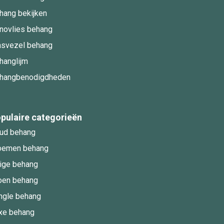
hang bekijken
novlies behang
asvezel behang
hanglijm
hangbenodigdheden
pulaire categorieën
ud behang
oemen behang
ige behang
oen behang
ngle behang
xe behang