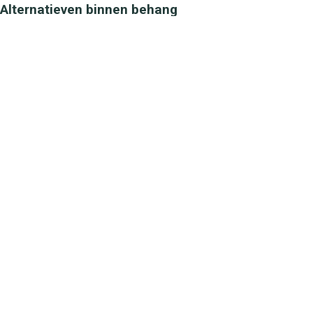
Alternatieven binnen behang
Caselio
Caselio
Estelle Blanc Multico LGG104440674
Leonne Blanc R
50,70
50,70