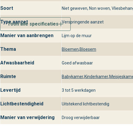
Soort
Niet geweven, Non woven, Vliesbehan
Type aanzet
Verspringende aanzet
Toon alle specificaties
Manier van aanbrengen
Lijm op de muur
Thema
Bloemen
,
Bloesem
Afwasbaarheid
Goed afwasbaar
Ruimte
Babykamer
,
Kinderkamer
,
Meisjeskam
Levertijd
3 tot 5 werkdagen
Lichtbestendigheid
Uitstekend lichtbestendig
Manier van verwijdering
Droog verwijderbaar