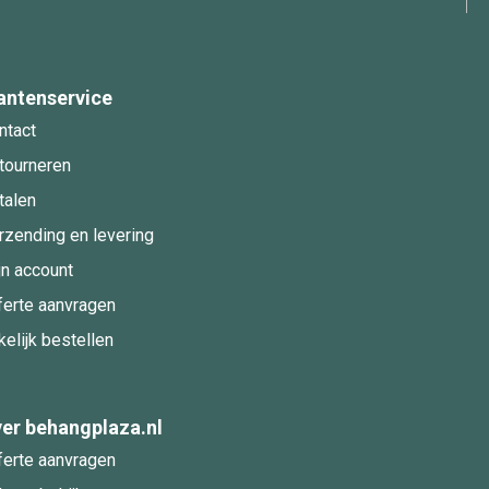
antenservice
ntact
tourneren
talen
rzending en levering
jn account
ferte aanvragen
kelijk bestellen
er behangplaza.nl
ferte aanvragen