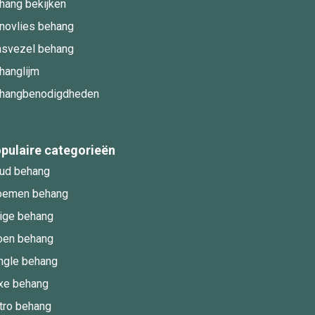
hang bekijken
novlies behang
asvezel behang
hanglijm
hangbenodigdheden
pulaire categorieën
ud behang
oemen behang
ige behang
oen behang
ngle behang
xe behang
tro behang