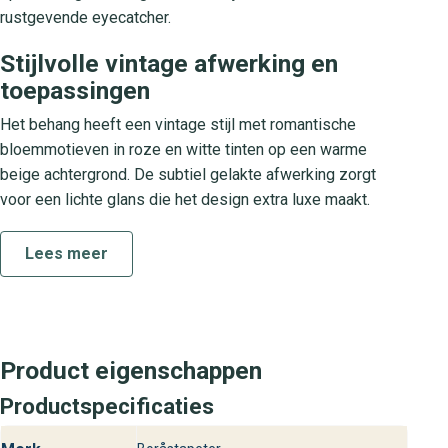
rustgevende eyecatcher.
Stijlvolle vintage afwerking en
toepassingen
Het behang heeft een vintage stijl met romantische
bloemmotieven in roze en witte tinten op een warme
beige achtergrond. De subtiel gelakte afwerking zorgt
voor een lichte glans die het design extra luxe maakt.
Dankzij de herhaling van bloempatronen creëer je
eenvoudig een elegante wandbekleding in je woonkamer,
Lees meer
slaapkamer of eetkamer. Floral Charm past moeiteloos in
zowel moderne als klassieke interieurs en geeft elke
muur direct een stijlvolle upgrade.
Collectie Dreamy Escape
Product eigenschappen
Productspecificaties
De Dreamy Escape collectie staat voor design in perfecte
balans tussen nostalgie en luxe. Met zorgvuldig gekozen